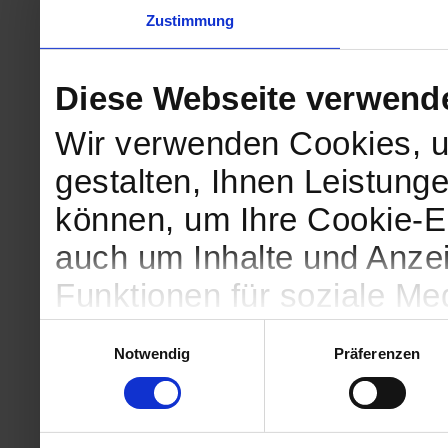
Zustimmung
Diese Webseite verwend
Wir verwenden Cookies, u
gestalten, Ihnen Leistunge
können, um Ihre Cookie-Ei
auch um Inhalte und Anzei
Funktionen für soziale Me
Zugriffe auf unsere Websi
Einwilligungsauswahl
Notwendig
Präferenzen
geben wir Informationen 
Website an unsere Partne
und Analysen weiter, die 