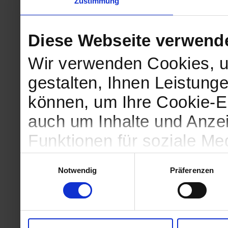
Zustimmung
Diese Webseite verwend
Wir verwenden Cookies, u
gestalten, Ihnen Leistunge
können, um Ihre Cookie-Ei
auch um Inhalte und Anzei
Funktionen für soziale Me
Zugriffe auf unsere Websi
Einwilligungsauswahl
Notwendig
Präferenzen
geben wir Informationen 
Website an unsere Partne
und Analysen weiter, die 