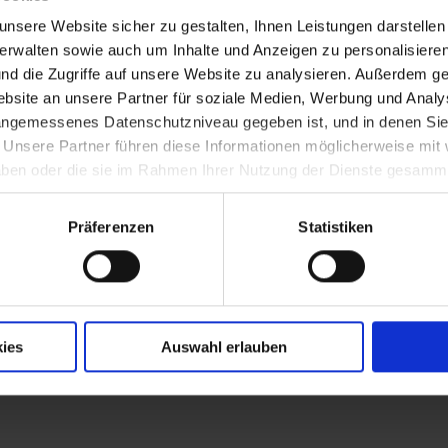
nsere Website sicher zu gestalten, Ihnen Leistungen darstelle
verwalten sowie auch um Inhalte und Anzeigen zu personalisieren
nd die Zugriffe auf unsere Website zu analysieren. Außerdem ge
lügen bei Slavikovice)
site an unsere Partner für soziale Medien, Werbung und Analys
 angemessenes Datenschutzniveau gegeben ist, und in denen Sie
. Unsere Partner führen diese Informationen möglicherweise mi
(Nemesis Theresiana)
 haben oder die sie im Rahmen Ihrer Nutzung der Dienste gesamm
Präferenzen
Statistiken
ies
Auswahl erlauben
Seilern-Aspang (1717-1801) zum Statthalter