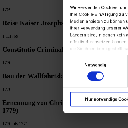
Wir verwenden Cookies, um u
1769
Ihre Cookie-Einwilligung zu 
Medien anbieten zu können u
Reise Kaiser Josephs II. durch Mähren (Pf
Ihrer Verwendung unserer Web
Ländern sind, in denen kein
1.1.1769
effektiv durchsetzen können
Constitutio Criminalis Maria Theresiana 
die Sie ihnen bereitgestellt
Einwilligungsauswahl
1770
Notwendig
Bau der Wallfahrtskirche in Maria Ellend
1770
Nur notwendige Cook
Ernennung von Christian August Graf von 
1779)
1770 bis 1771