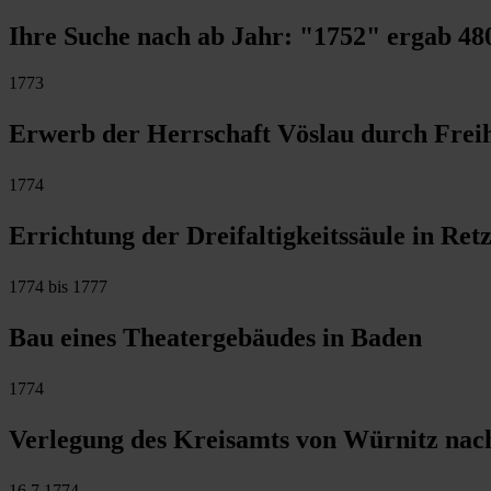
Ihre Suche nach ab Jahr:
"1752"
ergab
48
1773
Erwerb der Herrschaft Vöslau durch Freih
1774
Errichtung der Dreifaltigkeitssäule in Ret
1774 bis 1777
Bau eines Theatergebäudes in Baden
1774
Verlegung des Kreisamts von Würnitz nach
16.7.1774