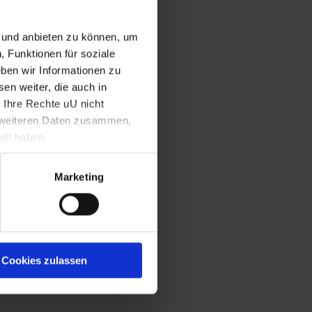
n und anbieten zu können, um
, Funktionen für soziale
ben wir Informationen zu
en weiter, die auch in
rausbildung)
 Ihre Rechte uU nicht
t weiteren Daten zusammen,
elt haben.
des
Marketing
Cookies zulassen