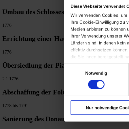
Diese Webseite verwendet 
Umbau des Schlosses Rohrau durch den Ar
Wir verwenden Cookies, um u
Ihre Cookie-Einwilligung zu 
1776
Medien anbieten zu können u
Ihrer Verwendung unserer Web
Errichtung einer Hauptschule im Augustin
Ländern sind, in denen kein
effektiv durchsetzen können
1776
die Sie ihnen bereitgestellt
Übersiedlung der Piaristen von St. Pölte
Einwilligungsauswahl
Notwendig
2.1.1776
Abschaffung der Folter
1778 bis 1791
Nur notwendige Cook
Sanierung des Donaustrudels bei Grein d