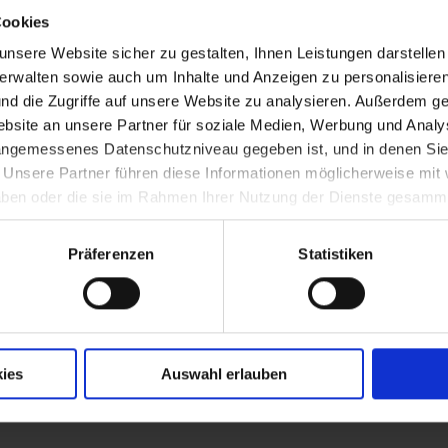
Cookies
chitekten Andreas Zach
nsere Website sicher zu gestalten, Ihnen Leistungen darstelle
verwalten sowie auch um Inhalte und Anzeigen zu personalisieren
nd die Zugriffe auf unsere Website zu analysieren. Außerdem ge
site an unsere Partner für soziale Medien, Werbung und Analys
erkloster in Korneuburg (1788-1861 Lehre
 angemessenes Datenschutzniveau gegeben ist, und in denen Sie
. Unsere Partner führen diese Informationen möglicherweise mi
 haben oder die sie im Rahmen Ihrer Nutzung der Dienste gesamm
n nach Krems - Übernahme des Jesuitengebäu
Präferenzen
Statistiken
ies
Auswahl erlauben
urch den Wasserbaumeister Josef Walcher