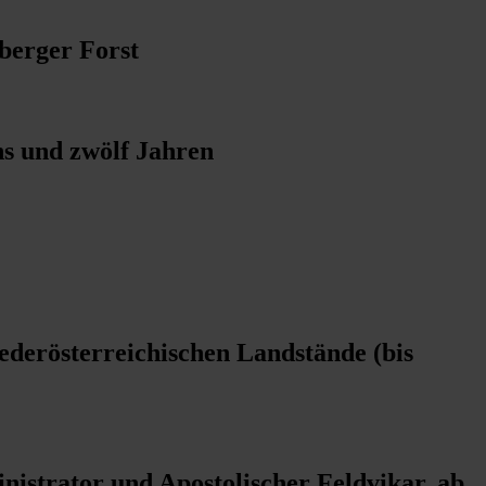
berger Forst
hs und zwölf Jahren
derösterreichischen Landstände (bis
nistrator und Apostolischer Feldvikar, ab