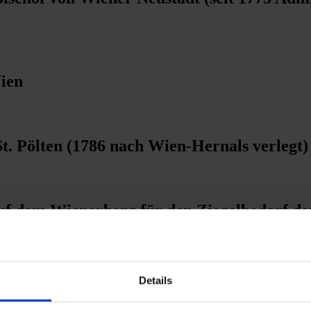
Wien
St. Pölten (1786 nach Wien-Hernals verlegt)
auf dem Wienerberg für den Ziegelbedarf de
Details