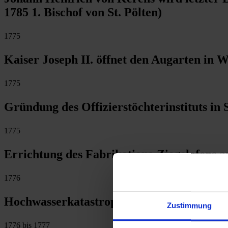
1785 1. Bischof von St. Pölten)
1775
Kaiser Joseph II. öffnet den Augarten in 
1775
Gründung des Offizierstöchterinstituts in 
1775
Errichtung des Fabrikations-Ziegelofens 
1776
Hochwasserkatastrophe in Krems
Zustimmung
1776 bis 1777