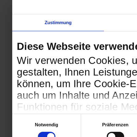
Zustimmung
Diese Webseite verwend
Wir verwenden Cookies, u
gestalten, Ihnen Leistunge
können, um Ihre Cookie-Ei
auch um Inhalte und Anzei
Funktionen für soziale Me
Zugriffe auf unsere Websi
Einwilligungsauswahl
Notwendig
Präferenzen
geben wir Informationen 