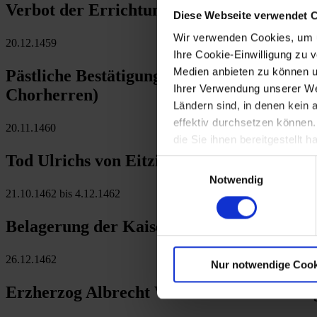
Verbot der Errichtung weiterer Donau-L
Diese Webseite verwendet 
Wir verwenden Cookies, um u
20.12.1459
Ihre Cookie-Einwilligung zu 
Medien anbieten zu können u
Pästliche Bestätigung für das von Kaiser F
Ihrer Verwendung unserer Web
Chorherren)
Ländern sind, in denen kein
effektiv durchsetzen können
20.11.1460
die Sie ihnen bereitgestellt
Tod Ulrichs von Eitzing in Schrattenthal
Einwilligungsauswahl
Notwendig
21.10.1462 bis 4.12.1462
Belagerung der Kaiserfamilie in der Wien
26.12.1462
Nur notwendige Cook
Erzherzog Albrecht VI. übernimmt die Reg