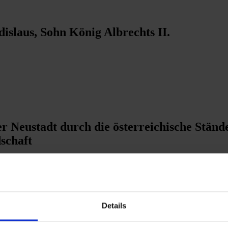
islaus, Sohn König Albrechts II.
er Neustadt durch die österreichische Stän
schaft
hen der albertinischen Linie der Habsburge
Details