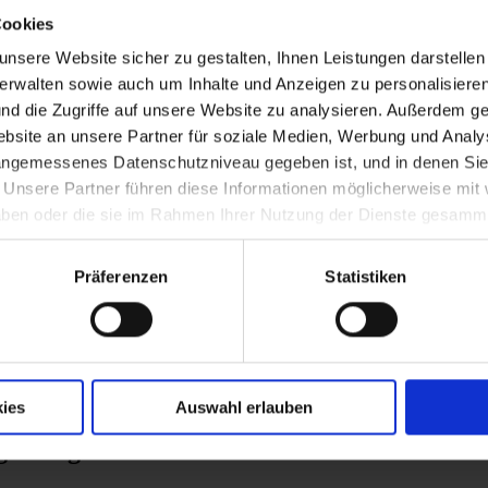
adstätten zwischen Krems und Korneuburg
Cookies
nsere Website sicher zu gestalten, Ihnen Leistungen darstelle
verwalten sowie auch um Inhalte und Anzeigen zu personalisieren
nd die Zugriffe auf unsere Website zu analysieren. Außerdem ge
riedrich III. gegründete Augustiner-Chorher
site an unsere Partner für soziale Medien, Werbung und Analys
 angemessenes Datenschutzniveau gegeben ist, und in denen Sie
. Unsere Partner führen diese Informationen möglicherweise mi
 haben oder die sie im Rahmen Ihrer Nutzung der Dienste gesamm
Präferenzen
Statistiken
er Burg durch die Wiener
ies
Auswahl erlauben
ierung in Österreich unter der Enns