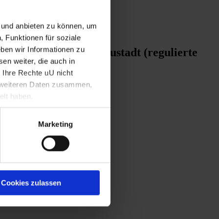
n und anbieten zu können, um
, Funktionen für soziale
ben wir Informationen zu
renstift in Wiener Neustadt (regulierte
en weiter, die auch in
 Ihre Rechte uU nicht
t weiteren Daten zusammen,
elt haben.
Marketing
Cookies zulassen