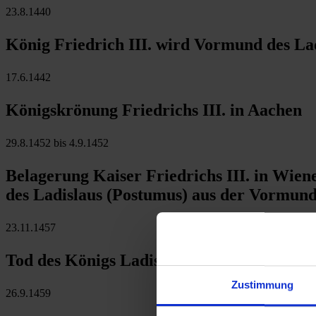
23.8.1440
König Friedrich III. wird Vormund des Lad
17.6.1442
Königskrönung Friedrichs III. in Aachen
29.8.1452 bis 4.9.1452
Belagerung Kaiser Friedrichs III. in Wien
des Ladislaus (Postumus) aus der Vormund
23.11.1457
Tod des Königs Ladislaus in Prag - Erlösc
Zustimmung
26.9.1459