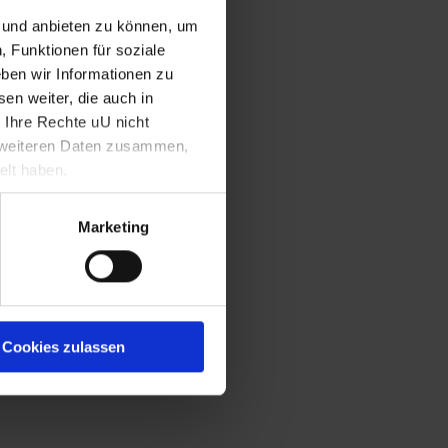
n und anbieten zu können, um
, Funktionen für soziale
ben wir Informationen zu
en weiter, die auch in
 Ihre Rechte uU nicht
t weiteren Daten zusammen,
elt haben.
Marketing
Cookies zulassen
nd 90 Bauern