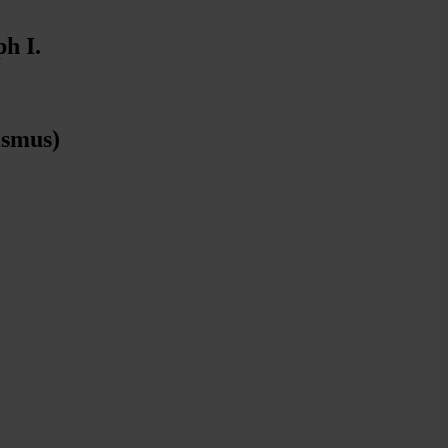
h I.
ismus)