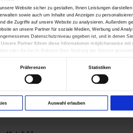
nsere Website sicher zu gestalten, Ihnen Leistungen darstelle
verwalten sowie auch um Inhalte und Anzeigen zu personalisieren
nd die Zugriffe auf unsere Website zu analysieren. Außerdem ge
er zum Bischof von St. Pölten
site an unsere Partner für soziale Medien, Werbung und Analys
 angemessenes Datenschutzniveau gegeben ist, und in denen Sie
. Unsere Partner führen diese Informationen möglicherweise mi
olgezeit Umbau der Theater in NÖ
 haben oder die sie im Rahmen Ihrer Nutzung der Dienste gesamm
Präferenzen
Statistiken
esonders betroffen ist Pöchlarn
ies
Auswahl erlauben
chs in Mühldorf durch Ernst von Vergani u