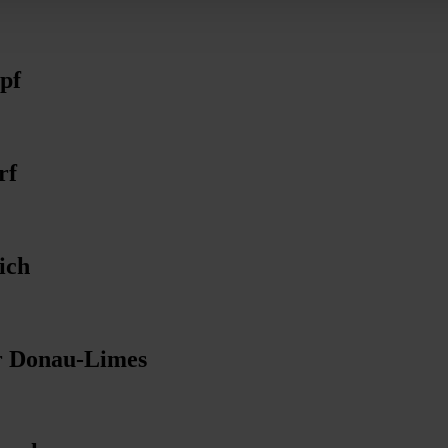
pf
rf
ich
r Donau-Limes