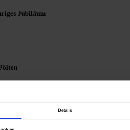
ähriges Jubiläum
Pölten
Details
mie
Cookies