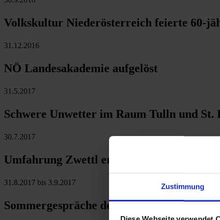
Volkskultur Niederösterreich feierte 60-j
31.12.2016
NÖ Landesakademie aufgelöst
31.5.2017
Schwere Unwetter im Raum Tulln und St. 
30.7.2017
Umfahrung Zwettl eröffnet
31.8.2017 bis 3.9.2017
Zustimmung
Sommergespräche der Waldviertel Akade
Diese Webseite verwendet 