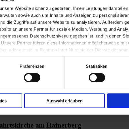
nsere Website sicher zu gestalten, Ihnen Leistungen darstelle
verwalten sowie auch um Inhalte und Anzeigen zu personalisieren
nd die Zugriffe auf unsere Website zu analysieren. Außerdem ge
site an unsere Partner für soziale Medien, Werbung und Analys
 angemessenes Datenschutzniveau gegeben ist, und in denen Sie
. Unsere Partner führen diese Informationen möglicherweise mi
Laa an der Thaya
 haben oder die sie im Rahmen Ihrer Nutzung der Dienste gesamm
Präferenzen
Statistiken
 im IST Austria eröffnet
ies
Auswahl erlauben
ahrtskirche am Hafnerberg