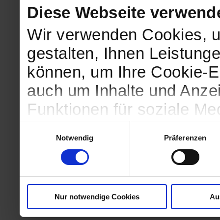
Diese Webseite verwend
Wir verwenden Cookies, u
gestalten, Ihnen Leistunge
können, um Ihre Cookie-Ei
auch um Inhalte und Anzei
Funktionen für soziale Me
Zugriffe auf unsere Websi
Einwilligungsauswahl
Notwendig
Präferenzen
geben wir Informationen 
Website an unsere Partne
und Analysen weiter, die 
Nur notwendige Cookies
Au
kein angemessenes Daten