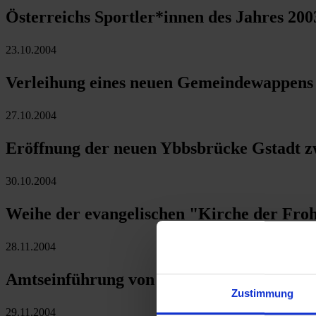
Österreichs Sportler*innen des Jahres 200
23.10.2004
Verleihung eines neuen Gemeindewappens 
27.10.2004
Eröffnung der neuen Ybbsbrücke Gstadt z
30.10.2004
Weihe der evangelischen "Kirche der Fro
28.11.2004
Amtseinführung von Bischof Klaus Küng i
Zustimmung
29.11.2004