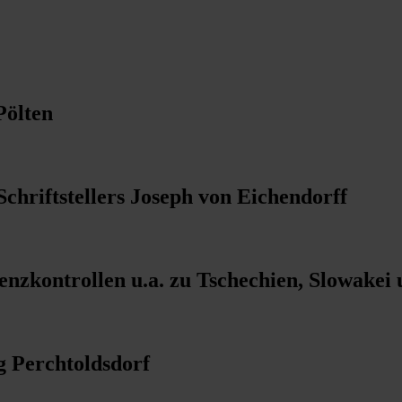
Pölten
hriftstellers Joseph von Eichendorff
nzkontrollen u.a. zu Tschechien, Slowakei
g Perchtoldsdorf