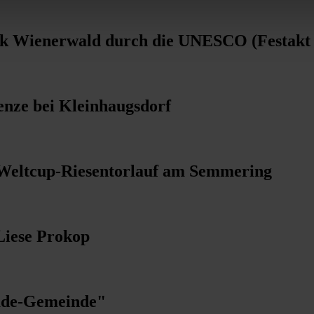
rk Wienerwald durch die UNESCO (Festakt
enze bei Kleinhaugsdorf
m Weltcup-Riesentorlauf am Semmering
Liese Prokop
rade-Gemeinde"