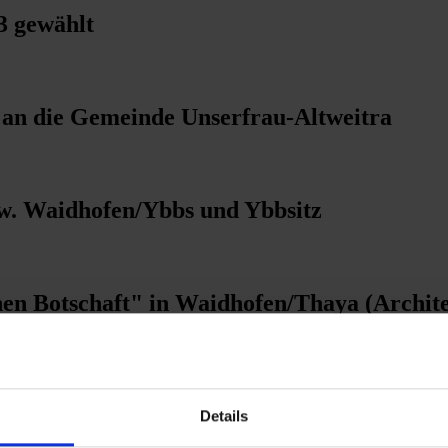
3 gewählt
an die Gemeinde Unserfrau-Altweitra
w. Waidhofen/Ybbs und Ybbsitz
hen Botschaft" in Waidhofen/Thaya (Archit
m Dom von St. Pölten
Details