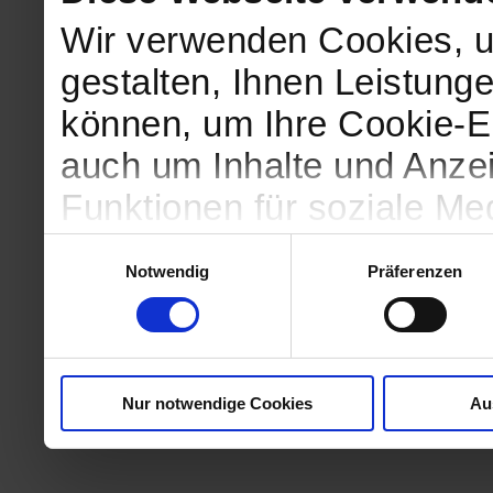
Wir verwenden Cookies, u
gestalten, Ihnen Leistunge
können, um Ihre Cookie-Ei
auch um Inhalte und Anzei
Funktionen für soziale Me
Zugriffe auf unsere Websi
Einwilligungsauswahl
Notwendig
Präferenzen
geben wir Informationen 
Website an unsere Partne
und Analysen weiter, die 
Nur notwendige Cookies
Au
kein angemessenes Daten
in denen Sie Ihre Rechte u