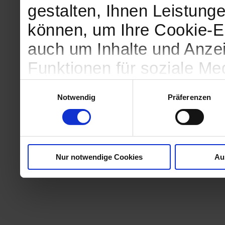
gestalten, Ihnen Leistunge
können, um Ihre Cookie-Ei
auch um Inhalte und Anzei
Funktionen für soziale Me
Zugriffe auf unsere Websi
Einwilligungsauswahl
Notwendig
Präferenzen
geben wir Informationen 
Website an unsere Partne
und Analysen weiter, die 
Nur notwendige Cookies
Au
kein angemessenes Daten
in denen Sie Ihre Rechte u
können. Unsere Partner fü
möglicherweise mit weite