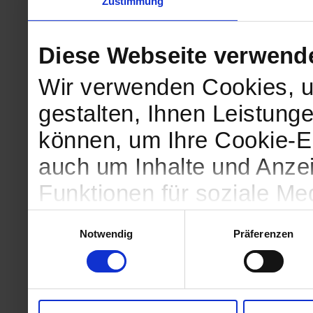
Zustimmung
Diese Webseite verwend
Wir verwenden Cookies, u
gestalten, Ihnen Leistunge
können, um Ihre Cookie-Ei
auch um Inhalte und Anzei
Funktionen für soziale Me
Zugriffe auf unsere Websi
Einwilligungsauswahl
Notwendig
Präferenzen
geben wir Informationen 
Website an unsere Partne
und Analysen weiter, die 