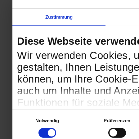
Zustimmung
Diese Webseite verwend
Wir verwenden Cookies, u
gestalten, Ihnen Leistunge
können, um Ihre Cookie-Ei
auch um Inhalte und Anzei
Funktionen für soziale Me
Zugriffe auf unsere Websi
Einwilligungsauswahl
Notwendig
Präferenzen
geben wir Informationen 
Website an unsere Partne