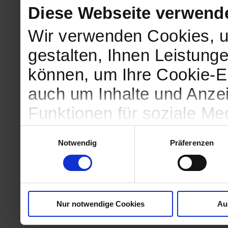
Diese Webseite verwend
Wir verwenden Cookies, u
gestalten, Ihnen Leistunge
können, um Ihre Cookie-Ei
auch um Inhalte und Anzei
Funktionen für soziale Me
Zugriffe auf unsere Websi
Einwilligungsauswahl
Notwendig
Präferenzen
geben wir Informationen 
Website an unsere Partne
und Analysen weiter, die 
Nur notwendige Cookies
Au
kein angemessenes Daten