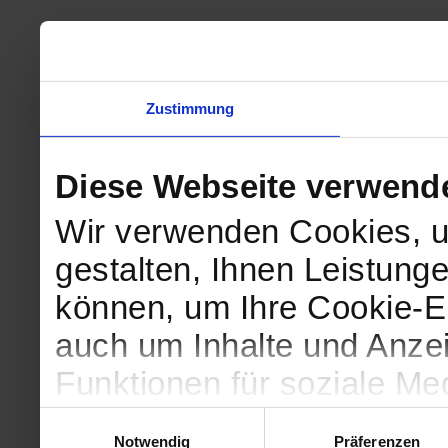
Zustimmung
Diese Webseite verwend
Wir verwenden Cookies, u
gestalten, Ihnen Leistunge
können, um Ihre Cookie-Ei
auch um Inhalte und Anzei
Funktionen für soziale Me
Zugriffe auf unsere Websi
Einwilligungsauswahl
Notwendig
Präferenzen