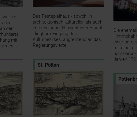
Das Festspielhaus - sowohl in
n war im
architektonisch-kultureller, als auch
es der
in technischer Hinsicht interessant
an der
Die ehemali
- liegt am Eingang des
rhunderts
Himmelfahr
Kulturbezirkes, angrenzend an das
hang mit
einer baroc
Regierungsviertel...
ulimes...
mit einer ei
hochbarock
Jahren 1721
St. Pölten
Pottenb
Die junge Landeshauptstadt wurde
fnagl für
wie keine andere Stadt in
rscheinende