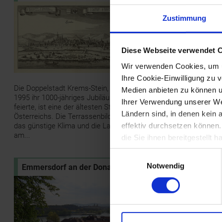
monumentale Werk "Bes
und Contrafactur der v
Zustimmung
Stät der Welt" u.a. auch
der Stadt...
Diese Webseite verwendet 
St. Pölten - Dom Ma
Wir verwenden Cookies, um u
Himmelfahrt
Ihre Cookie-Einwilligung zu 
Die Doppelstadt Krems-Stein, die
Medien anbieten zu können u
1995 ihr 1000-jähriges Jubiläum
Ihrer Verwendung unserer Web
feierte, ist eine der ältesten Städte
Ländern sind, in denen kein
Österreichs. Die Terrassenbildung,
effektiv durchsetzen können
das günstige Klima und die Lage
am...
die Sie ihnen bereitgestellt
Einwilligungsauswahl
Notwendig
Emmersdorf an der Donau