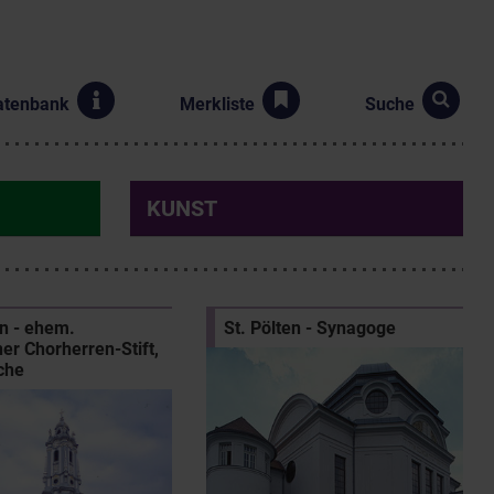
atenbank
Merkliste
Suche
KUNST
n - ehem.
St. Pölten - Synagoge
er Chorherren-Stift,
rche