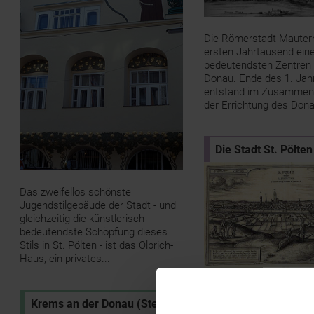
Die Römerstadt Mauter
ersten Jahrtausend ein
bedeutendsten Zentren 
Donau. Ende des 1. Jah
entstand im Zusammen
der Errichtung des Dona
Die Stadt St. Pölten
Das zweifellos schönste
Jugendstilgebäude der Stadt - und
gleichzeitig die künstlerisch
bedeutendste Schöpfung dieses
Stils in St. Pölten - ist das Olbrich-
Haus, ein privates...
1617 fertigte Jakob Hoe
Krems an der Donau (Stein)
das seit 1574 in Köln e