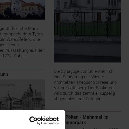
ge Stiftskirche Mariä
t entspricht dem Typus
ken Wandpfeilerkirche
nheitlichen
en Ausstattung aus den
-1724. Dabei...
Die Synagoge von St. Pölten ist
runn
eine Schöpfung der Wiener
Architekten Theodor Schreier und
Viktor Postelberg. Der Baukörper
wird durch das zentrale, kuppelig
abgeschlossene Oktogon...
St. Pölten - Mahnmal im
Hammerpark