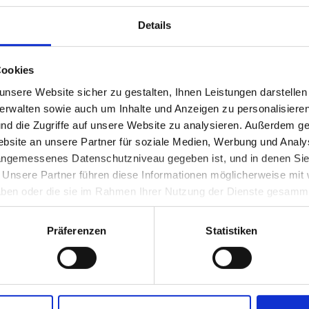
Niederösterreich zum Symbol für
chreibung
Die ehemals
die Verbindung von Tradition und
ornembsten
Marktgemei
Details
Vision, architektonisch verwirklicht
 die Ansicht
dem eindru
im Gegenüber von...
Wasserschl
gehört seit 
Cookies
das gesamte
Melk
riä
nsere Website sicher zu gestalten, Ihnen Leistungen darstelle
verwalten sowie auch um Inhalte und Anzeigen zu personalisieren
Die Stad
nd die Zugriffe auf unsere Website zu analysieren. Außerdem ge
Süden
site an unsere Partner für soziale Medien, Werbung und Analys
 angemessenes Datenschutzniveau gegeben ist, und in denen Sie
. Unsere Partner führen diese Informationen möglicherweise mi
 haben oder die sie im Rahmen Ihrer Nutzung der Dienste gesamm
Das weltberühmte Stift Melk wurde
Präferenzen
Statistiken
Der aus St.
zum Inbegriff klösterlicher Kultur in
Johann Jose
der Barockzeit. Bis
Heimatstad
heute hat es nichts von seiner
verschieden
landschaftsprägenden Wirkung
Das Aquarell
verloren. Die...
die Stadt v