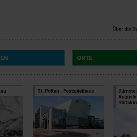
Über die D
NEN
ORTE
nau
St. Pölten - Festspielhaus
Dürnstei
Augustin
Stiftski