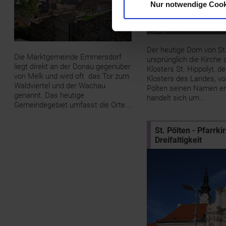
Nur notwendige Cook
Der heutige Dom von St.
Die Marktgemeinde Emmersdorf
ursprünglich die Kirche 
liegt direkt an der Donau gegenüber
Klosters St. Hippolyt, d
von Melk und wird oft das Tor zum
Klosters des Landes, v
Waldviertel und der Wachau
Pölten seinen Namen erh
genannt. Das heutige
handelt sich um...
Gemeindegebiet umfasst die Orte...
St. Pölten - Pfarrkir
Dreifaltigkeit