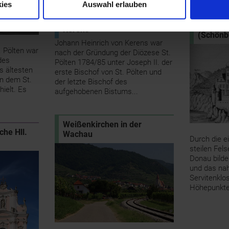
ies
Auswahl erlauben
Bischof Johann Heinrich von
Schönbü
Kerens
(Schönb
Johann Heinrich von Kerens war
 Pölten war
nach der Gründung der Diözese St.
des
Pölten 1784/85 unter Joseph II. der
es ältesten
erste Bischof von St. Pölten und
on dem St.
der letzte Bischof des
ielt. Es
aufgehobenen Bistums...
Weißenkirchen in der
che Hll.
Wachau
Durch die e
steilen Fels
Donau bild
und das na
Servitenklo
Höhepunkte 