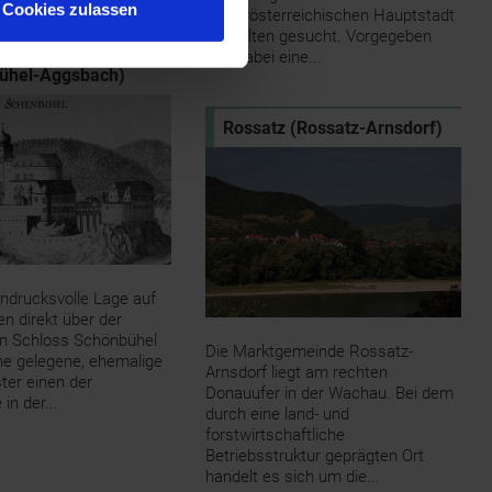
Cookies zulassen
niederösterreichischen Hauptstadt
St. Pölten gesucht. Vorgegeben
hel an der Donau
war dabei eine...
ühel-Aggsbach)
Rossatz (Rossatz-Arnsdorf)
indrucksvolle Lage auf
en direkt über der
en Schloss Schönbühel
Die Marktgemeinde Rossatz-
he gelegene, ehemalige
Arnsdorf liegt am rechten
ster einen der
Donauufer in der Wachau. Bei dem
in der...
durch eine land- und
forstwirtschaftliche
Betriebsstruktur geprägten Ort
handelt es sich um die...