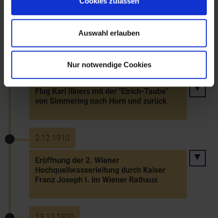
Cookies zulassen
Kaiserflugtag in Wiener Neustadt mit
Besuch Franz Josephs I.
Auswahl erlauben
Nur notwendige Cookies
10.10.1910
Flug Karl Illners mit der "Etrich-Taube"
von Simmering nach Horn und zurück
2.12.1910
Eröffnung der 2. Wiener
Hochquellwasserleitung durch Kaiser
Franz Joseph I. im Wiener Rathaus
13.12.1910