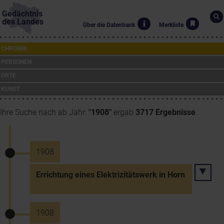
Gedächtnis
des Landes
Über die Datenbank
Merkliste
CHRONIK
PERSONEN
ORTE
KUNST
Ihre Suche nach ab Jahr:
"1908"
ergab
3717 Ergebnisse
.
1908
Errichtung eines Elektrizitätswerk in Horn
1908