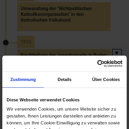
Umwandlung der "Nichtpolitischen
Katholikenorganisation" in den
Katholischen Volksbund
1910
Erschließung der Josephsquelle in Baden
mit 4 Liter Heilwasser/Sekunde (erneuert
1987)
Zustimmung
Details
Über Cookies
1910
Diese Webseite verwendet Cookies
Bau der Thayabrücke in
Waidhofen/Thaya
Wir verwenden Cookies, um unsere Website sicher zu
gestalten, Ihnen Leistungen darstellen und anbieten zu
können, um Ihre Cookie-Einwilligung zu verwalten sowie