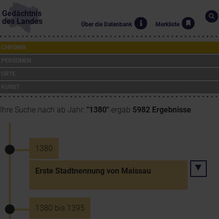
Gedächtnis
des Landes
Über die Datenbank
Merkliste
CHRONIK
PERSONEN
ORTE
KUNST
Ihre Suche nach ab Jahr:
"1380"
ergab
5982 Ergebnisse
.
1380
Erste Stadtnennung von Maissau
1380 bis 1395