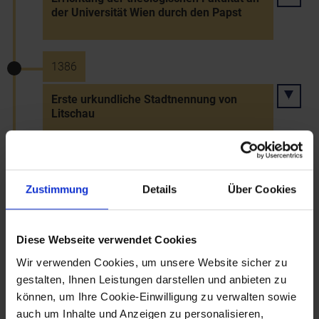
der Universität Wien durch den Papst
1386
Erste urkundliche Stadtnennung von
Litschau
9.7.1386
Zustimmung
Details
Über Cookies
Tod Herzog Leopolds III. in der Schlacht
bei Sempach
Diese Webseite verwendet Cookies
Wir verwenden Cookies, um unsere Website sicher zu
1387
gestalten, Ihnen Leistungen darstellen und anbieten zu
können, um Ihre Cookie-Einwilligung zu verwalten sowie
Verpfändung St. Pöltens an Friedrich V.
auch um Inhalte und Anzeigen zu personalisieren,
von Wallsee