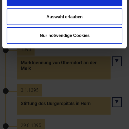
1392
Auswahl erlauben
Erste urkundliche Marktnennung von
Ulrichskirchen
Nur notwendige Cookies
1393
Marktnennung von Oberndorf an der
Melk
3.1.1395
Stiftung des Bürgerspitals in Horn
29.8.1395