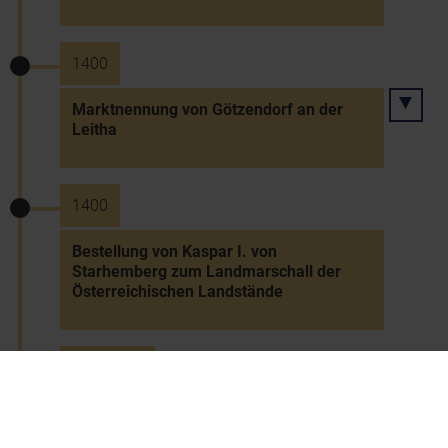
1400
Marktnennung von Götzendorf an der
Leitha
1400
Bestellung von Kaspar I. von
Starhemberg zum Landmarschall der
Österreichischen Landstände
Juni 1402
Donauhochwasser