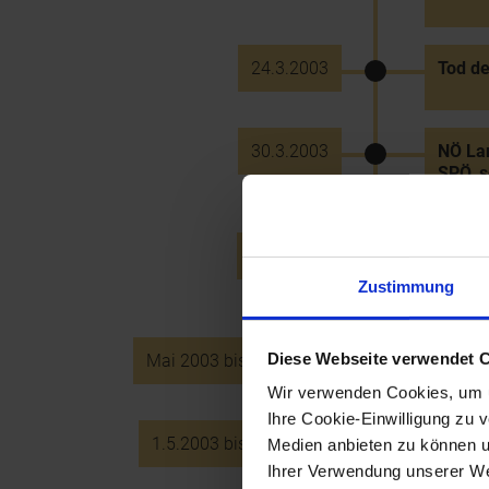
24.3.2003
Tod de
30.3.2003
NÖ Lan
SPÖ, s
April 2003
Erstma
Winzer
Zustimmung
Diese Webseite verwendet 
Mai 2003 bis Juni 2003
Streik
Wir verwenden Cookies, um u
Ihre Cookie-Einwilligung zu 
1.5.2003 bis 2.11.2003
NÖ Lan
Medien anbieten zu können u
Reich
Ihrer Verwendung unserer Web