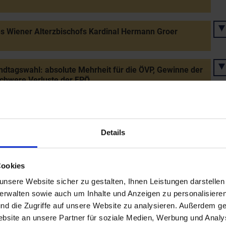
s Wiener Alterzbischofs Kardinal Hermann Groer
dtagswahl: absolute Mehrheit für die ÖVP, Gewinne der
chwere Verluste der FPÖ
lige Verleihung des Jungwinzerpreises an eine
in (Silvia Mayr)
Details
Cookies
welle gegen die Pensionsreform
nsere Website sicher zu gestalten, Ihnen Leistungen darstelle
verwalten sowie auch um Inhalte und Anzeigen zu personalisieren
desausstellung "Welttheater - Theaterwelt" in
nd die Zugriffe auf unsere Website zu analysieren. Außerdem ge
enau/Rax
site an unsere Partner für soziale Medien, Werbung und Analys