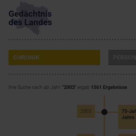
Gedächtnis
des Landes
CHRONIK
PERSO
Ihre Suche nach ab Jahr:
"2003"
ergab
1561 Ergebnisse
.
2003
75-Jah
Jahre 