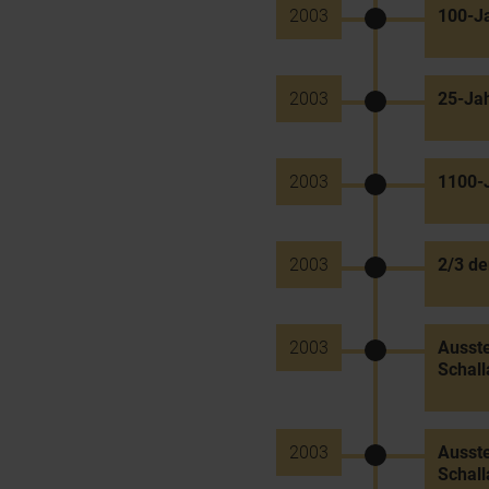
2003
100-Ja
2003
25-Jah
2003
1100-J
2003
2/3 de
2003
Ausste
Schall
2003
Ausste
Schall