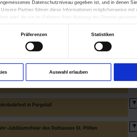
 angemessenes Datenschutzniveau gegeben ist, und in denen Sie
. Unsere Partner führen diese Informationen möglicherweise mi
llung "Wiener Schule des Phantastischen Realismus" in
 haben oder die sie im Rahmen Ihrer Nutzung der Dienste gesamm
(Minoritenkloster)
Präferenzen
Statistiken
derausstellung "Wasserbar - Wunderbar" in 10 Städten
hr-Jubiläum der Prämonstratenserstifte Geras und
ies
Auswahl erlauben
g - Jubiläumsausstellung "850 Jahre
nstrasenser Geras-Pernegg"
okoladefest in Purgstall
hr-Jubiläumsfeier des Rathauses St. Pölten