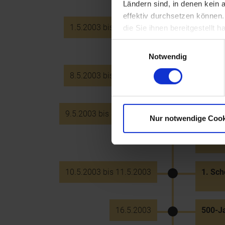
Ländern sind, in denen kein
effektiv durchsetzen können
1.5.2003 bis 5.10.2003
Ausste
die Sie ihnen bereitgestellt
Tulln 
Einwilligungsauswahl
Notwendig
8.5.2003 bis 26.6.2003
NÖ Wan
9.5.2003 bis 31.10.2003
850-Ja
Nur notwendige Cook
Perneg
Prämo
10.5.2003 bis 11.5.2003
1. Sch
16.5.2003
500-Ja