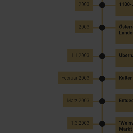
2003
1100-J
2003
Österr
Land
1.1.2003
Übern
Februar 2003
Kalter
März 2003
Entdec
1.3.2003
"Weinv
Markt