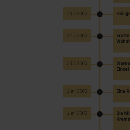
18.5.2003
Heilig
24.5.2003
Eröffn
Wohnh
25.5.2003
Werner
Einzel
Juni 2003
Eine R
Juni 2003
Die Mi
Krems"