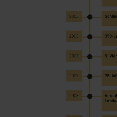
2003
Schlie
2003
350-Ja
2003
3. Vier
2003
75 Jah
2003
Veran
Lande