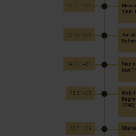
25.11.1425
Massak
1000 T
25.12.1425
Tod Ab
Refor
14.10.1431
Sieg ü
(bei T
18.3.1438
Wahl H
Beginn
1740)
18.2.1439
Übers