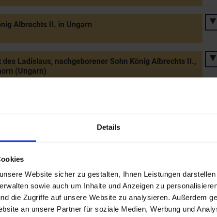
nig Albrechts II. in Ungarn
 des Ladislaus, nachgeborener Sohn König Albrechts II.,
morn (Ungarn)
Friedrich III. wird Vormund des Ladislaus, Sohn König
hts II.
Details
krönung Friedrichs III. in Aachen
Cookies
nsere Website sicher zu gestalten, Ihnen Leistungen darstelle
verwalten sowie auch um Inhalte und Anzeigen zu personalisieren
rivileg für Wieselburg (Berg) - erste Marktnennung
nd die Zugriffe auf unsere Website zu analysieren. Außerdem ge
site an unsere Partner für soziale Medien, Werbung und Analys