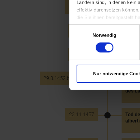
Ländern sind, in denen kein
14.10.1451
"Mailb
effektiv durchsetzen können
die Sie ihnen bereitgestellt
Einwilligungsauswahl
16.3.1452
Hochze
Notwendig
19.3.1452
Kaiser
Nur notwendige Cook
29.8.1452 bis 4.9.1452
Belage
österr
des La
23.11.1457
Tod de
albert