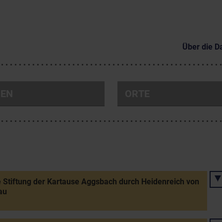
Über die D
NEN
ORTE
 Stiftung der Kartause Aggsbach durch Heidenreich von
au