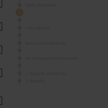
Spätes Mittelalter
Frühe Neuzeit
Barock und Aufklärung
Die österreichische Monarchie
1. Republik und Diktatur
2. Republik