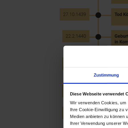
27.10.1439
Tod Kö
22.2.1440
Geburt
in Ko
23.8.1440
König 
Albrec
Zustimmung
17.6.1442
Königs
Diese Webseite verwendet 
Wir verwenden Cookies, um u
Ihre Cookie-Einwilligung zu 
17.5.1443
Marktp
Medien anbieten zu können u
Ihrer Verwendung unserer Web