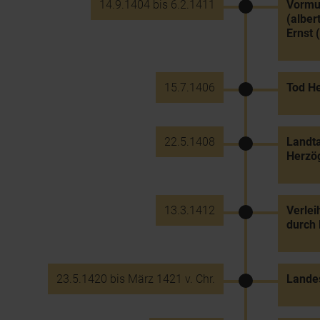
14.9.1404 bis 6.2.1411
Vormun
(alber
Ernst 
15.7.1406
Tod He
22.5.1408
Landta
Herzög
13.3.1412
Verle
durch 
23.5.1420 bis März 1421 v. Chr.
Landes