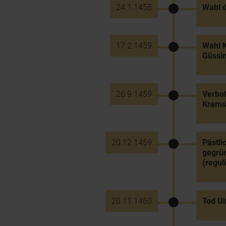
24.1.1458
Wahl d
17.2.1459
Wahl K
Güssi
26.9.1459
Verbot
Krems
20.12.1459
Pästli
gegrün
(regul
20.11.1460
Tod Ul