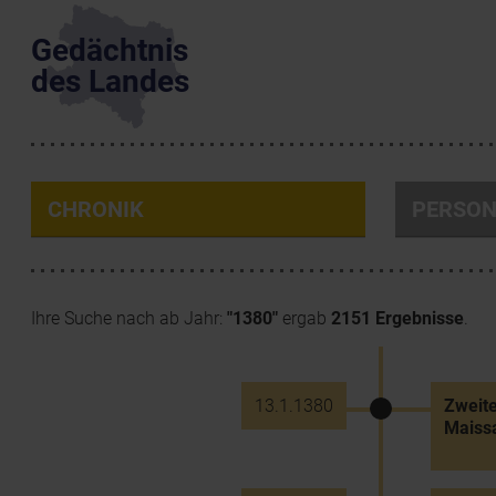
Gedächtnis
des Landes
CHRONIK
PERSO
Ihre Suche nach ab Jahr:
"1380"
ergab
2151 Ergebnisse
.
13.1.1380
Zweite
Maiss