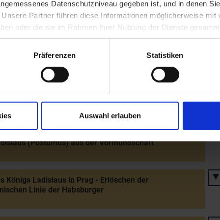
 angemessenes Datenschutzniveau gegeben ist, und in denen Sie
erger Bund" gegen König Friedrich III. (Adelsbündnis)
. Unsere Partner führen diese Informationen möglicherweise mi
 haben oder die sie im Rahmen Ihrer Nutzung der Dienste gesamm
it König Friedrichs III. und Eleonores von Portugal
Präferenzen
Statistiken
krönung Friedrichs III. in Rom
ies
Auswahl erlauben
rung Kaiser Friedrichs III. in Wiener Neustadt durch die
eichische Ständeoppositon - Forderung nach Entlassung
dislaus (Postumus) aus der Vormundschaft
s Königs Ladislaus in Prag - Erlöschen der
inischen Linie der Habsburger