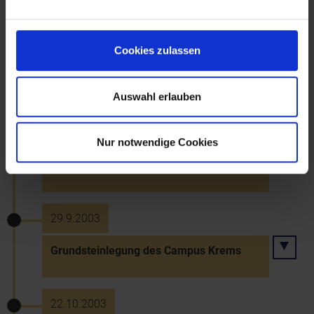
25.9.2003 bis 29.9.2003
Cookies zulassen
Jubiläumsfest "800 Jahre Walther von
der Vogelweide" in Zeiselmauer
Auswahl erlauben
25.9.2003
Nur notwendige Cookies
Herausgabe einer Werner Schlager-
Sondermarke durch die Post
29.9.2003
Grundsteinlegung des Campus Krems
22.10.2003