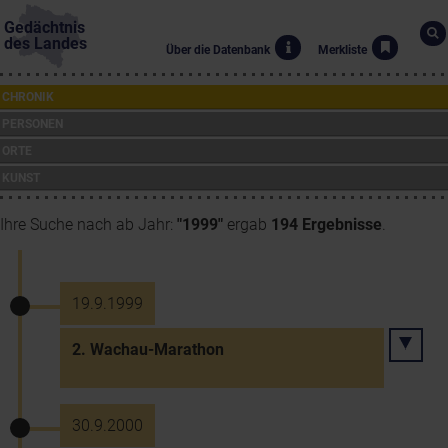
Gedächtnis
des Landes
Über die Datenbank
Merkliste
CHRONIK
PERSONEN
ORTE
KUNST
Ihre Suche nach ab Jahr:
"1999"
ergab
194 Ergebnisse
.
19.9.1999
2. Wachau-Marathon
30.9.2000