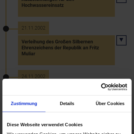
Hochwassereinsatz
21.11.2002
Verleihung des Großen Silbernen
Ehrenzeichens der Republik an Fritz
Muliar
24.11.2002
Nationalratswahl: relative Mehrheit für
die ÖVP, schwere Verluste der FPÖ - ÖVP-
FPÖ-Koalition unter Bundeskanzler
Zustimmung
Details
Über Cookies
Wolfgang Schüssel
Diese Webseite verwendet Cookies
29.11.2002