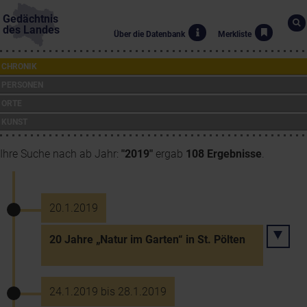
Gedächtnis
des Landes
Über die Datenbank
Merkliste
CHRONIK
PERSONEN
ORTE
KUNST
Ihre Suche nach ab Jahr:
"2019"
ergab
108 Ergebnisse
.
20.1.2019
20 Jahre „Natur im Garten“ in St. Pölten
24.1.2019 bis 28.1.2019