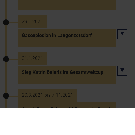
29.1.2021
Gasexplosion in Langenzersdorf
31.1.2021
Sieg Katrin Beierls im Gesamtweltcup
20.3.2021 bis 7.11.2021
Ausstellung „Sehnsucht Ferne - Aufbruch
in neue Welten" auf der Schallaburg