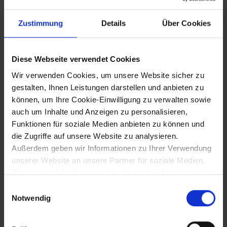
100 Jahre Flussbauhof Plosdorf
Zustimmung
Details
Über Cookies
21.9.2019 bis 22.9.2019
Diese Webseite verwendet Cookies
Wir verwenden Cookies, um unsere Website sicher zu
1. Agnes-Kirtag in Klosterneuburg
gestalten, Ihnen Leistungen darstellen und anbieten zu
können, um Ihre Cookie-Einwilligung zu verwalten sowie
auch um Inhalte und Anzeigen zu personalisieren,
28.9.2019
Funktionen für soziale Medien anbieten zu können und
die Zugriffe auf unsere Website zu analysieren.
Eröffnung des neuen Stadions in Wiener
Außerdem geben wir Informationen zu Ihrer Verwendung
Neustadt
unserer Website an unsere Partner für soziale Medien,
Werbung und Analysen weiter, die auch in Ländern sind,
in denen kein angemessenes Datenschutzniveau
29.9.2019
Einwilligungsauswahl
gegeben ist, und in denen Sie Ihre Rechte uU nicht
Notwendig
effektiv durchsetzen können. Unsere Partner führen
Nationalratswahl 2019
diese Informationen möglicherweise mit weiteren Daten