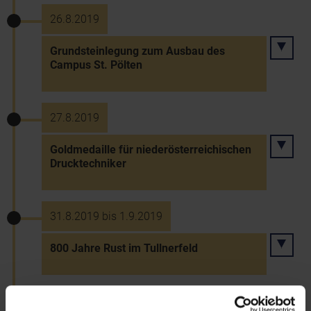
26.8.2019
Grundsteinlegung zum Ausbau des
Campus St. Pölten
27.8.2019
Goldmedaille für niederösterreichischen
Drucktechniker
31.8.2019 bis 1.9.2019
800 Jahre Rust im Tullnerfeld
20.9.2019