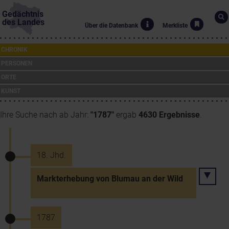
Gedächtnis
des Landes
Über die Datenbank
Merkliste
CHRONIK
PERSONEN
ORTE
KUNST
Ihre Suche nach ab Jahr:
"1787"
ergab
4630 Ergebnisse
.
18. Jhd.
Markterhebung von Blumau an der Wild
1787