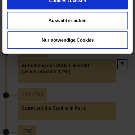
Cookies zulassen
10.2.1789
Auswahl erlauben
Steuerdekret Kaiser Josephs II.
Nur notwendige Cookies
25.3.1789
Aufhebung des Stifts Lilienfeld
(wiedererrichtet 1790)
14.7.1789
Sturm auf die Bastille in Paris
1790