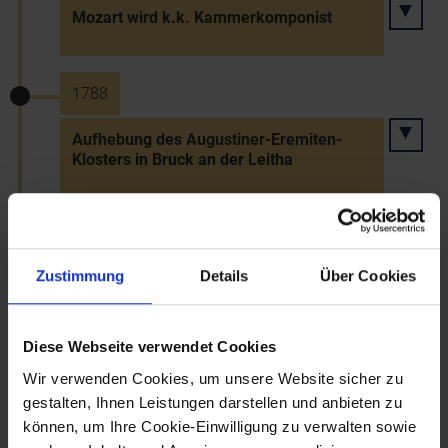
Mozart wird k.k. Kammerkomponist
1788
Aufhebung des Augustiner-Eremiten-
Klosters in Bruck an der Leitha
1788
Zustimmung
Details
Über Cookies
Aufhebung des Augustiner-
Chorherrenstifts Dürnstein durch Kaiser
Joseph II.
Diese Webseite verwendet Cookies
Wir verwenden Cookies, um unsere Website sicher zu
31.3.1788
gestalten, Ihnen Leistungen darstellen und anbieten zu
können, um Ihre Cookie-Einwilligung zu verwalten sowie
Allgemeine Bauordnung Kaiser Josephs