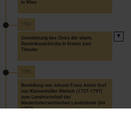
in Wien
1791
Umwidmung des Chors der ehem.
Dominikanerkirche in Krems zum
Theater
1791
Bestellung von Johann Franz Anton Graf
von Khevenhüller-Metsch (1737-1797)
zum Landmarschall der
Niederösterreichischen Landstände (bis
1797)
1791