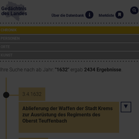
Gedächtnis
des Landes
Über die Datenbank
Merkliste
CHRONIK
PERSONEN
ORTE
KUNST
Ihre Suche nach ab Jahr:
"1632"
ergab
2434 Ergebnisse
.
3.4.1632
Ablieferung der Waffen der Stadt Krems
zur Ausrüstung des Regiments des
Oberst Teuffenbach