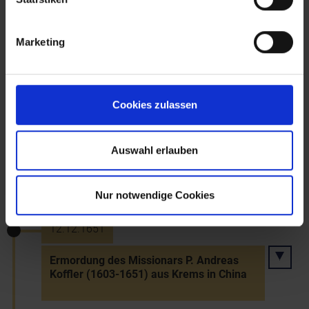
24.10.1648
Marketing
Westfälischer Friede - Ende des
Dreißigjährigen Kriegs
Cookies zulassen
13.6.1650
Auswahl erlauben
Tod Graf Franz Christoph Khevenhuellers
in Baden, Diplomat und Historiker
Nur notwendige Cookies
12.12.1651
Ermordung des Missionars P. Andreas
Koffler (1603-1651) aus Krems in China