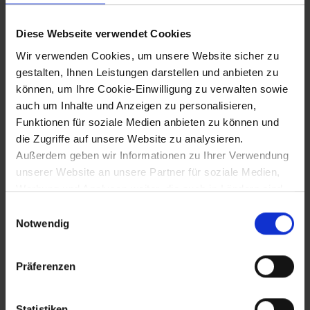
30.5.1646
Diese Webseite verwendet Cookies
Wir verwenden Cookies, um unsere Website sicher zu
Rückeroberung Dürnsteins durch die
gestalten, Ihnen Leistungen darstellen und anbieten zu
kaiserliche Armee
können, um Ihre Cookie-Einwilligung zu verwalten sowie
auch um Inhalte und Anzeigen zu personalisieren,
Funktionen für soziale Medien anbieten zu können und
27.8.1646
die Zugriffe auf unsere Website zu analysieren.
Außerdem geben wir Informationen zu Ihrer Verwendung
Rückeroberung von Rabensburg durch
unserer Website an unsere Partner für soziale Medien,
die kaiserliche Armee
Werbung und Analysen weiter, die auch in Ländern sind,
in denen kein angemessenes Datenschutzniveau
Einwilligungsauswahl
gegeben ist, und in denen Sie Ihre Rechte uU nicht
Notwendig
30.8.1646
effektiv durchsetzen können. Unsere Partner führen
diese Informationen möglicherweise mit weiteren Daten
Rückeroberung von Falkenstein durch die
Präferenzen
zusammen, die Sie ihnen bereitgestellt haben oder die
kaiserliche Armee - Flucht der
sie im Rahmen Ihrer Nutzung der Dienste gesammelt
schwedischen Besatzung von Staatz
haben.
Statistiken