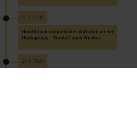
20.6.1683
Durchbruch osmanischer Vorhuten an der
Raabgrenze - Vorstoß nach Westen
27.6.1683
Allgemeiner Aufruf zum Gebet gegen die
Osmanen
7.7.1683
Osmanisches Heer überschreitet die
Raab - Zug leithaaufwärts