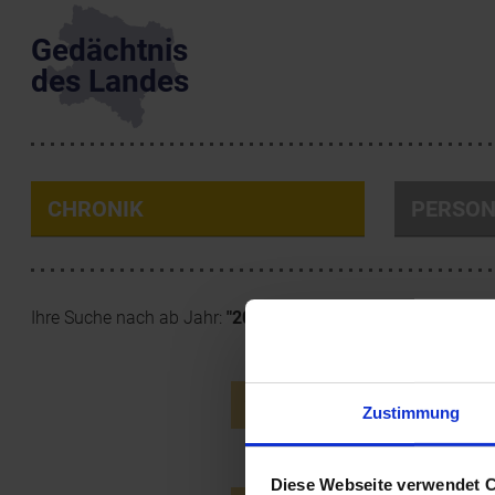
Gedächtnis
des Landes
CHRONIK
PERSO
Ihre Suche nach ab Jahr:
"2018"
ergab
7 Ergebnisse
.
28.10.2018
Abschl
Zustimmung
Taferl
Diese Webseite verwendet 