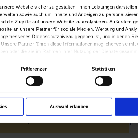
nung des Hochwasserschutzes in Emmersdorf
nsere Website sicher zu gestalten, Ihnen Leistungen darstelle
verwalten sowie auch um Inhalte und Anzeigen zu personalisieren
nd die Zugriffe auf unsere Website zu analysieren. Außerdem ge
runn wird "FairTrade-Gemeinde"
site an unsere Partner für soziale Medien, Werbung und Analys
 angemessenes Datenschutzniveau gegeben ist, und in denen Sie
. Unsere Partner führen diese Informationen möglicherweise mi
twettbewerb 2019 der NÖ Dorf- und Stadterneuerung
 haben oder die sie im Rahmen Ihrer Nutzung der Dienste gesamm
Präferenzen
Statistiken
veranstaltung 30 Jahre Fall des Eisernen Vorhangs
nung der neuen Warte auf dem Seekopf
ies
Auswahl erlauben
RT Academy im AKW Zwentendorf