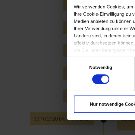
29.10.2018
Eröff
Wir verwenden Cookies, um u
Ihre Cookie-Einwilligung zu 
Medien anbieten zu können u
29.11.2018
Gutenb
Ihrer Verwendung unserer Web
Ländern sind, in denen kein
effektiv durchsetzen können
28.11.2019
Projek
die Sie ihnen bereitgestellt
Einwilligungsauswahl
Notwendig
29.11.2019
Gedenk
30.10.2020
Eröff
Nur notwendige Cook
30.10.2020 bis 31.10.2020
GLOBA