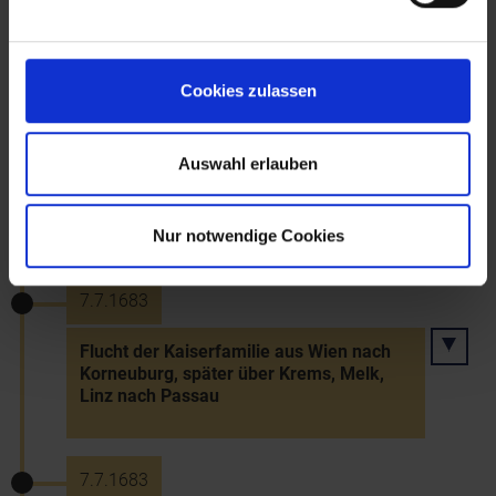
Juli 1683 bis September 1683
Osmanen in NÖ
Cookies zulassen
7.7.1683
Auswahl erlauben
Osmanisches Heer überschreitet die
Raab - Zug leithaaufwärts
Nur notwendige Cookies
7.7.1683
Flucht der Kaiserfamilie aus Wien nach
Korneuburg, später über Krems, Melk,
Linz nach Passau
7.7.1683