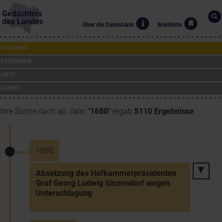
Gedächtnis
des Landes
Über die Datenbank
Merkliste
CHRONIK
PERSONEN
ORTE
KUNST
Ihre Suche nach ab Jahr:
"1680"
ergab
5110 Ergebnisse
.
1680
Absetzung des Hofkammerpräsidenten
Graf Georg Ludwig Sinzendorf wegen
Unterschlagung