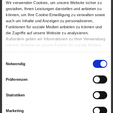
1.5.1683
Wir verwenden Cookies, um unsere Website sicher zu
gestalten, Ihnen Leistungen darstellen und anbieten zu
Großwesir Kara Mustafa wird in Belgrad
können, um Ihre Cookie-Einwilligung zu verwalten sowie
Oberbefehlshaber des osmanischen
auch um Inhalte und Anzeigen zu personalisieren,
Heers (150.000 Mann, 300 Kanonen)
Funktionen für soziale Medien anbieten zu können und
die Zugriffe auf unsere Website zu analysieren.
Außerdem geben wir Informationen zu Ihrer Verwendung
20.6.1683
unserer Website an unsere Partner für soziale Medien,
Werbung und Analysen weiter, die auch in Ländern sind,
Durchbruch osmanischer Vorhuten an der
in denen kein angemessenes Datenschutzniveau
Einwilligungsauswahl
Raabgrenze - Vorstoß nach Westen
gegeben ist, und in denen Sie Ihre Rechte uU nicht
Notwendig
effektiv durchsetzen können. Unsere Partner führen
diese Informationen möglicherweise mit weiteren Daten
27.6.1683
Präferenzen
zusammen, die Sie ihnen bereitgestellt haben oder die
sie im Rahmen Ihrer Nutzung der Dienste gesammelt
Allgemeiner Aufruf zum Gebet gegen die
haben.
Statistiken
Osmanen
Marketing