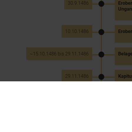
30.9.1486
Erober
Ungar
10.10.1486
Erober
~15.10.1486 bis 29.11.1486
Belag
29.11.1486
Kapitu
17.8.1487
Kapitu
Corvin
7.9.1487
Privil