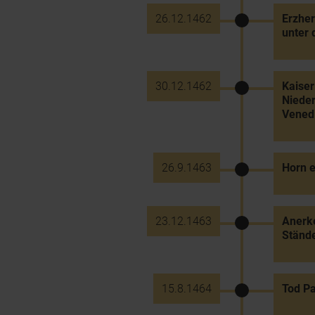
26.12.1462
Erzher
unter 
30.12.1462
Kaiser
Nieder
Venedi
26.9.1463
Horn e
23.12.1463
Anerke
Ständ
15.8.1464
Tod Pa