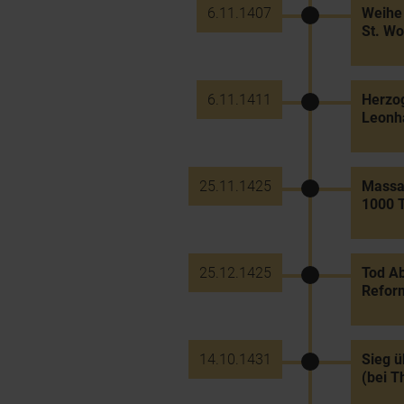
6.11.1407
Weihe 
St. Wo
6.11.1411
Herzog
Leonha
25.11.1425
Massak
1000 T
25.12.1425
Tod Ab
Refor
14.10.1431
Sieg ü
(bei T