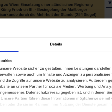
g zu Wien: Einsetzung einer ständischen Regierung
König Friedrich III. - Besiegelung der Mailberger
surkunde durch die Mehrheit der Stände (254 Siegel)
rung Kaiser Friedrichs III. in Wiener Neustadt durch die
eichische Ständeoppositon - Forderung nach Entlassung
dislaus (Postumus) aus der Vormundschaft
Details
Cookies
icher Einzug des Ladislaus (Postumus) als
eichischer Landesfürst in Wien
nsere Website sicher zu gestalten, Ihnen Leistungen darstelle
verwalten sowie auch um Inhalte und Anzeigen zu personalisieren
nd die Zugriffe auf unsere Website zu analysieren. Außerdem ge
site an unsere Partner für soziale Medien, Werbung und Analys
s Königs Ladislaus in Prag - Erlöschen der
inischen Linie der Habsburger
 angemessenes Datenschutzniveau gegeben ist, und in denen Sie
. Unsere Partner führen diese Informationen möglicherweise mi
 haben oder die sie im Rahmen Ihrer Nutzung der Dienste gesamm
 der Errichtung weiterer Donau-Ladstätten zwischen