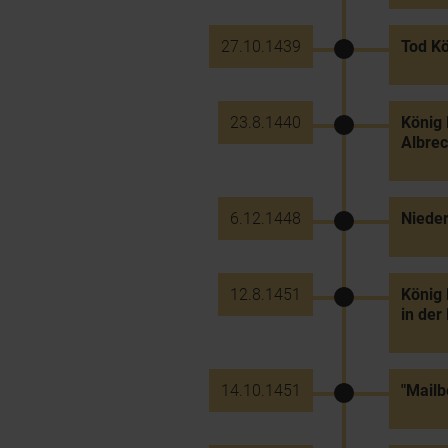
27.10.1439
Tod Kö
23.8.1440
König 
Albrec
6.12.1448
Nieder
12.8.1451
König 
in der
14.10.1451
"Mailb