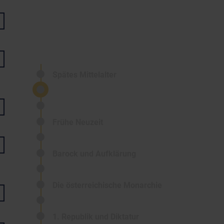
Spätes Mittelalter
Frühe Neuzeit
Barock und Aufklärung
Die österreichische Monarchie
1. Republik und Diktatur