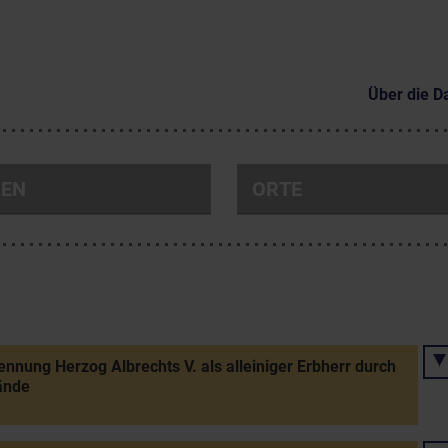
Über die D
NEN
ORTE
nnung Herzog Albrechts V. als alleiniger Erbherr durch
ände