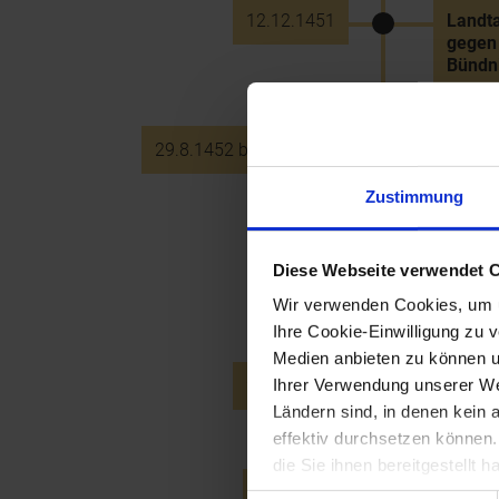
12.12.1451
Landta
gegen 
Bündni
29.8.1452 bis 4.9.1452
Belage
österr
des La
Zustimmung
Diese Webseite verwendet 
6.9.1452
Feierl
österr
Wir verwenden Cookies, um u
Ihre Cookie-Einwilligung zu 
Medien anbieten zu können u
Ihrer Verwendung unserer Web
23.11.1457
Tod de
albert
Ländern sind, in denen kein
effektiv durchsetzen können
die Sie ihnen bereitgestellt
26.9.1459
Verbot