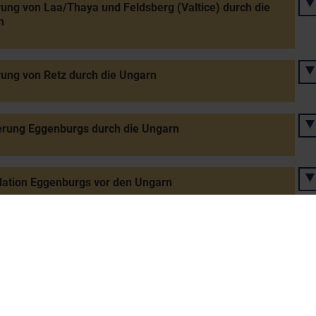
ung von Laa/Thaya und Feldsberg (Valtice) durch die
n
ung von Retz durch die Ungarn
erung Eggenburgs durch die Ungarn
lation Eggenburgs vor den Ungarn
lation Wiener Neustadts - Einzug des Königs Matthias
us, Parade bei Sollenau (?)
egienbestätigung des Königs Matthias Corvinus für