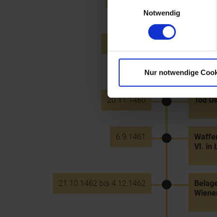
Einwilligungsauswahl
Krems
Notwendig
20.12.1459
Pästli
gegrün
(regul
Nur notwendige Cook
20.11.1460
Tod Ul
6.9.1461
Waffen
VI. in
21.10.1462 bis 4.12.1462
Belage
Wiene