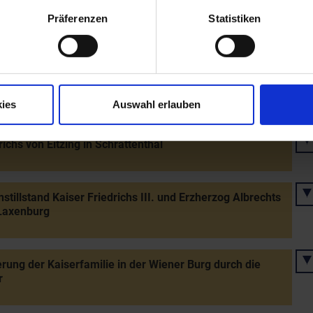
 und Korneuburg
Präferenzen
Statistiken
che Bestätigung für das von Kaiser Friedrich III.
dete Augustiner-Chorherrenstift in Wiener Neustadt
ierte Chorherren)
ies
Auswahl erlauben
richs von Eitzing in Schrattenthal
stillstand Kaiser Friedrichs III. und Erzherzog Albrechts
 Laxenburg
rung der Kaiserfamilie in der Wiener Burg durch die
r