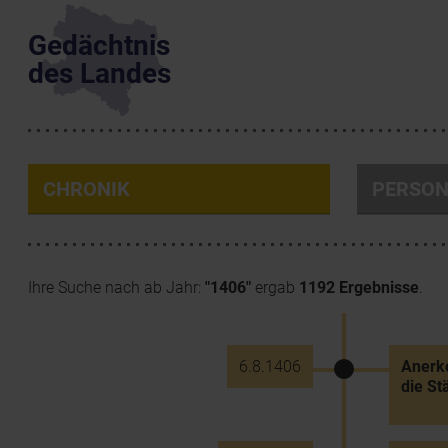
Gedächtnis
des Landes
CHRONIK
PERSO
Ihre Suche nach ab Jahr:
"1406"
ergab
1192 Ergebnisse
.
6.8.1406
Anerke
die St