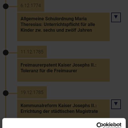
6.12.1774
Allgemeine Schulordnung Maria
Theresias: Unterrichtspflicht für alle
Kinder zw. sechs und zwölf Jahren
11.12.1785
Freimaurerpatent Kaiser Josephs II.:
Toleranz für die Freimaurer
19.12.1785
Kommunalreform Kaiser Josephs II.:
Errichtung der städtischen Magistrate