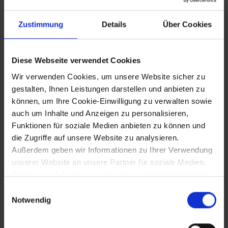
7.12.1787
Zustimmung
Details
Über Cookies
Mozart wird k.k. Kammerkomponist
Diese Webseite verwendet Cookies
25.12.1800
Wir verwenden Cookies, um unsere Website sicher zu
gestalten, Ihnen Leistungen darstellen und anbieten zu
Waffenstillstand von Steyr mit den
können, um Ihre Cookie-Einwilligung zu verwalten sowie
Franzosen - die Erlauf wird
auch um Inhalte und Anzeigen zu personalisieren,
Demarkationslinie
Funktionen für soziale Medien anbieten zu können und
die Zugriffe auf unsere Website zu analysieren.
Außerdem geben wir Informationen zu Ihrer Verwendung
26.12.1800
unserer Website an unsere Partner für soziale Medien,
Werbung und Analysen weiter, die auch in Ländern sind,
Besetzung Waidhofens an der Ybbs
in denen kein angemessenes Datenschutzniveau
durch die Franzosen
Einwilligungsauswahl
gegeben ist, und in denen Sie Ihre Rechte uU nicht
Notwendig
effektiv durchsetzen können. Unsere Partner führen
diese Informationen möglicherweise mit weiteren Daten
7.12.1804