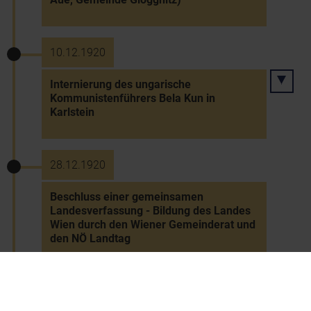
10.12.1920
Internierung des ungarische
Kommunistenführers Bela Kun in
Karlstein
28.12.1920
Beschluss einer gemeinsamen
Landesverfassung - Bildung des Landes
Wien durch den Wiener Gemeinderat und
den NÖ Landtag
12.12.1923