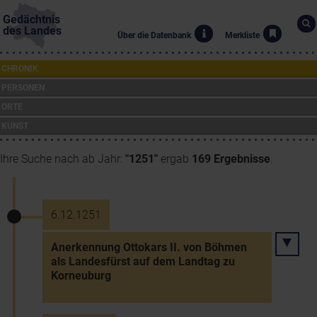
Gedächtnis
des Landes
Über die Datenbank
Merkliste
CHRONIK
PERSONEN
ORTE
KUNST
Ihre Suche nach ab Jahr:
"1251"
ergab
169 Ergebnisse
.
6.12.1251
Anerkennung Ottokars II. von Böhmen
als Landesfürst auf dem Landtag zu
Korneuburg