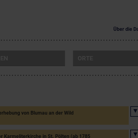
Über die D
NEN
ORTE
erhebung von Blumau an der Wild
r Karmeliterkirche in St. Pölten (ab 1785