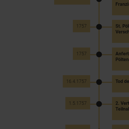
Franzi
1757
St. Pö
Versc
1757
Anfert
Pölte
16.4.1757
Tod de
1.5.1757
2. Ver
Teiln