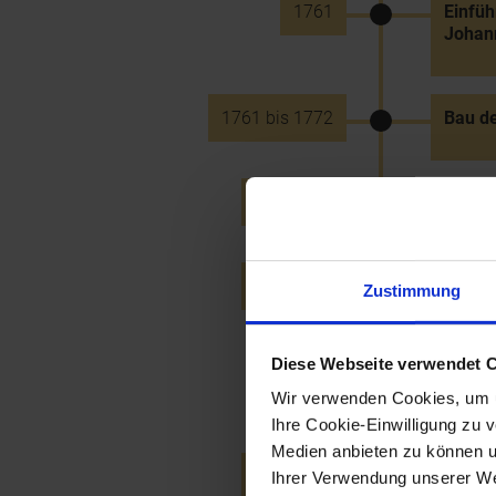
1761
Einfüh
Johann
1761 bis 1772
Bau de
12.6.1762
Erstma
3.11.1762
Begin
Zustimmung
Neunk
Diese Webseite verwendet 
1763
Gründu
Wir verwenden Cookies, um u
Ihre Cookie-Einwilligung zu 
Medien anbieten zu können u
15.1.1763
Gründu
Ihrer Verwendung unserer Web