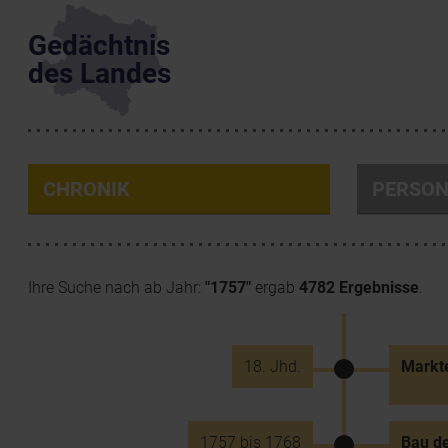
Gedächtnis
des Landes
CHRONIK
PERSO
Ihre Suche nach ab Jahr:
"1757"
ergab
4782 Ergebnisse
.
18. Jhd.
Markt
1757 bis 1768
Bau de