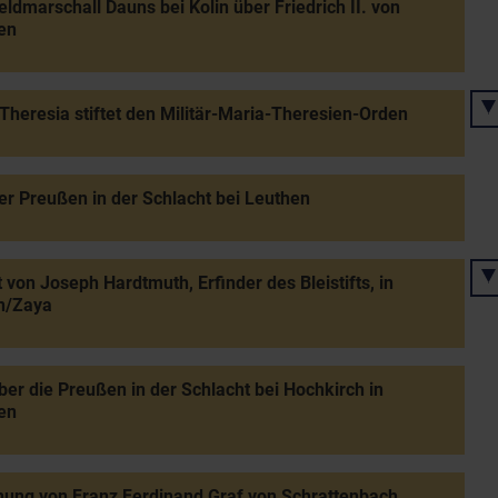
eldmarschall Dauns bei Kolin über Friedrich II. von
en
Theresia stiftet den Militär-Maria-Theresien-Orden
er Preußen in der Schlacht bei Leuthen
 von Joseph Hardtmuth, Erfinder des Bleistifts, in
n/Zaya
ber die Preußen in der Schlacht bei Hochkirch in
en
ung von Franz Ferdinand Graf von Schrattenbach