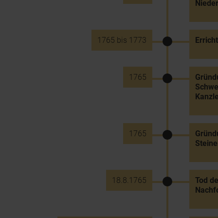
Nieder
1765 bis 1773
Errich
1765
Gründu
Schwec
Kanzle
1765
Gründu
Steine
18.8.1765
Tod de
Nachfo