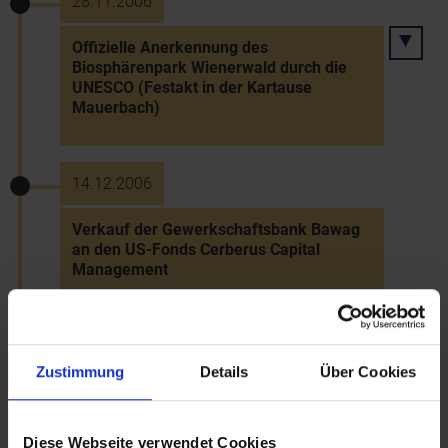
28.11.2006
Offizielle Anerkennung des
Biosphärenpark Wienerwald durch die
UNESCO (Festakt in der Kartause
Mauerbach)
14.12.2006
Verkauf der Gewerkschaftsbank Bawag
an den US-Fonds Cerberus Capital
Management
14.12.2006
Zustimmung
Details
Über Cookies
Laxenburg wird Standort der Interpol-
Anti-Korruptions-Akademie
Diese Webseite verwendet Cookies