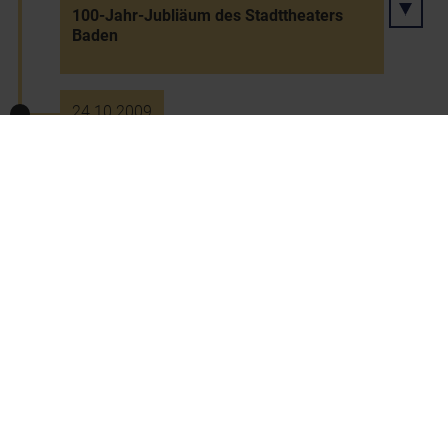
100-Jahr-Jubliäum des Stadttheaters
Baden
24.10.2009
Eröffnung einer Moschee in Bad Vöslau
27.10.2009
Perchtoldsdorf wird "FairTrade-
Gemeinde"
13.11.2009
Wiedereröffnung des Landesmuseums
Niederösterreich nach Ausbauphase