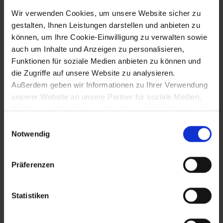
Wir verwenden Cookies, um unsere Website sicher zu
15.12.2006
gestalten, Ihnen Leistungen darstellen und anbieten zu
können, um Ihre Cookie-Einwilligung zu verwalten sowie
Gründung des Vereins "Naturparke
auch um Inhalte und Anzeigen zu personalisieren,
Niederösterreich" (Zusammenschluss
Funktionen für soziale Medien anbieten zu können und
von 23 Naturparke)
die Zugriffe auf unsere Website zu analysieren.
Außerdem geben wir Informationen zu Ihrer Verwendung
unserer Website an unsere Partner für soziale Medien,
19.12.2006
Werbung und Analysen weiter, die auch in Ländern sind,
in denen kein angemessenes Datenschutzniveau
Festakt zum 10-jährigen Bestehen der FH
Einwilligungsauswahl
gegeben ist, und in denen Sie Ihre Rechte uU nicht
St. Pölten
Notwendig
effektiv durchsetzen können. Unsere Partner führen
diese Informationen möglicherweise mit weiteren Daten
Präferenzen
zusammen, die Sie ihnen bereitgestellt haben oder die
19.12.2006
sie im Rahmen Ihrer Nutzung der Dienste gesammelt
haben.
Eröffnung des Sole-Felsen-Bad Gmünd
Statistiken