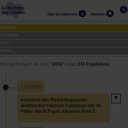
Gedächtnis
des Landes
Über die Datenbank
Merkliste
CHRONIK
PERSONEN
ORTE
KUNST
Ihre Suche nach ab Jahr:
"2004"
ergab
234 Ergebnisse
.
7.10.2004
Annahme des Rücktrittsgesuchs
Weihbischof Heinrich Faschings von St.
Pölten durch Papst Johannes Paul II.