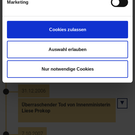
Marketing
20.12.2006
Großbrand in "Excalibur City" an der
Grenze bei Kleinhaugsdorf
Cookies zulassen
28.12.2006
Auswahl erlauben
Heimsieg Kathrin Zettels (Göstling) beim
Weltcup-Riesentorlauf am Semmering
Nur notwendige Cookies
31.12.2006
Überraschender Tod von Innenministerin
Liese Prokop
7.10.2007