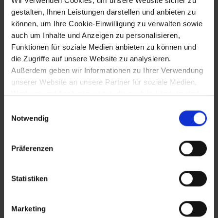
Wir verwenden Cookies, um unsere Website sicher zu
~Juli 1242
gestalten, Ihnen Leistungen darstellen und anbieten zu
können, um Ihre Cookie-Einwilligung zu verwalten sowie
Besetzung ungarischer Grenzfesten
auch um Inhalte und Anzeigen zu personalisieren,
durch Herzog Friedrich II. zur
Mongolenabwehr
Funktionen für soziale Medien anbieten zu können und
die Zugriffe auf unsere Website zu analysieren.
Außerdem geben wir Informationen zu Ihrer Verwendung
unserer Website an unsere Partner für soziale Medien,
1244
Werbung und Analysen weiter, die auch in Ländern sind,
in denen kein angemessenes Datenschutzniveau
Verlegung des Stifts St. Georgen nach
Einwilligungsauswahl
Herzogenburg wegen Hochwassergefahr
gegeben ist, und in denen Sie Ihre Rechte uU nicht
Notwendig
durch Bischof Rüdiger von Passau
effektiv durchsetzen können. Unsere Partner führen
diese Informationen möglicherweise mit weiteren Daten
Präferenzen
zusammen, die Sie ihnen bereitgestellt haben oder die
1.7.1244
sie im Rahmen Ihrer Nutzung der Dienste gesammelt
haben.
Statistiken
Verleihung des Markt- und Mautrechts an
Wiener Neustadt
Marketing