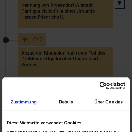
Nennung von Drosendorf-Altstadt
("antiqua civitas") in einer Urkunde
Herzog Friedrichs II.
April 1242
Abzug der Mongolen nach dem Tod des
Großkhans Ügedei über Ungarn und
Serbien
Juli 1242
Nennung Ottos von Ottenstein als
Zustimmung
Details
Über Cookies
landesfürstlicher Lehensträger auf der
Schallaburg
Diese Webseite verwendet Cookies