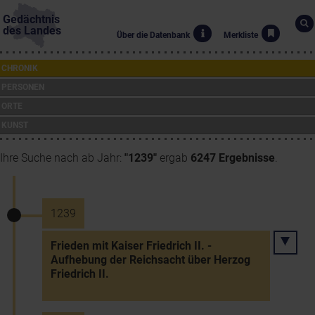
Gedächtnis
des Landes
Über die Datenbank
Merkliste
CHRONIK
PERSONEN
ORTE
KUNST
Ihre Suche nach ab Jahr:
"1239"
ergab
6247 Ergebnisse
.
1239
Frieden mit Kaiser Friedrich II. -
Aufhebung der Reichsacht über Herzog
Friedrich II.