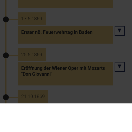
17.5.1869
Erster nö. Feuerwehrtag in Baden
25.5.1869
Eröffnung der Wiener Oper mit Mozarts
"Don Giovanni"
21.10.1869
Erstausgabe einer Postkarte
("Correspondenzkarte") durch die
österreichische Postverwaltung