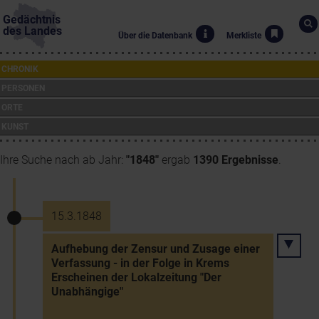
Gedächtnis
des Landes
Über die Datenbank
Merkliste
CHRONIK
PERSONEN
ORTE
KUNST
Ihre Suche nach ab Jahr:
"1848"
ergab
1390 Ergebnisse
.
15.3.1848
Aufhebung der Zensur und Zusage einer
Verfassung - in der Folge in Krems
Erscheinen der Lokalzeitung "Der
Unabhängige"