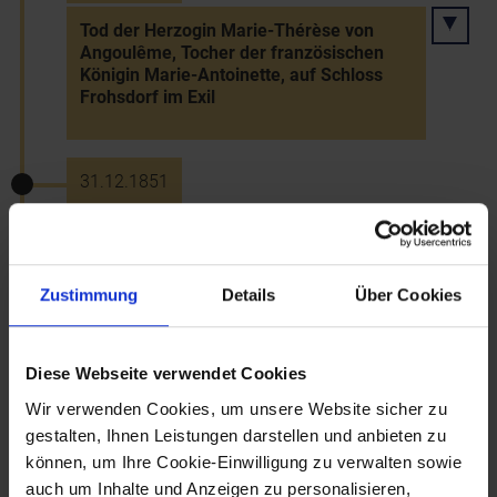
Tod der Herzogin Marie-Thérèse von
Angoulême, Tocher der französischen
Königin Marie-Antoinette, auf Schloss
Frohsdorf im Exil
31.12.1851
Silvesterpatent: Aufhebung der
Verfassung - Rückkehr zum
Absolutismus (Neoabsolutismus)
Zustimmung
Details
Über Cookies
23.5.1852
Diese Webseite verwendet Cookies
Wir verwenden Cookies, um unsere Website sicher zu
Inthronisation Bischof Ignaz Feigerles
von St. Pölten (ernannt 1851)
gestalten, Ihnen Leistungen darstellen und anbieten zu
können, um Ihre Cookie-Einwilligung zu verwalten sowie
auch um Inhalte und Anzeigen zu personalisieren,