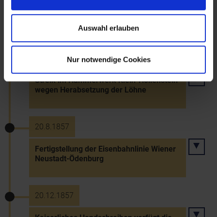
Konkordat
Auswahl erlauben
16.5.1857
Nur notwendige Cookies
Streik im Hammerwerk Klein-Hollenstein
wegen Herabsetzung der Löhne
20.8.1857
Fertigstellung der Eisenbahnlinie Wiener
Neustadt-Ödenburg
20.12.1857