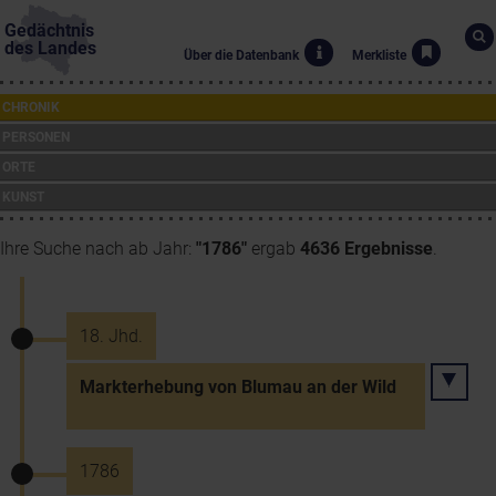
Gedächtnis
des Landes
Über die Datenbank
Merkliste
CHRONIK
PERSONEN
ORTE
KUNST
Ihre Suche nach ab Jahr:
"1786"
ergab
4636 Ergebnisse
.
18. Jhd.
Markterhebung von Blumau an der Wild
1786