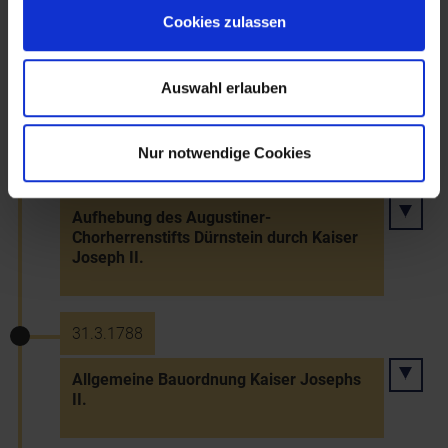
Cookies zulassen
1788
Aufhebung des Augustiner-Eremiten-
Auswahl erlauben
Klosters in Bruck an der Leitha
Nur notwendige Cookies
1788
Aufhebung des Augustiner-
Chorherrenstifts Dürnstein durch Kaiser
Joseph II.
31.3.1788
Allgemeine Bauordnung Kaiser Josephs
II.