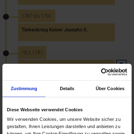
1787 bis 1791
Türkenkrieg Kaiser Josephs II.
18.2.1787
Verbot der Kinderarbeit vor dem 9.
Lebensjahr durch Kaiser Joseph II.
Zustimmung
Details
Über Cookies
November 1787
Schaffung von Eichämtern in den
Diese Webseite verwendet Cookies
Kreisstädten zur Kontrolle der Maße und
Wir verwenden Cookies, um unsere Website sicher zu
Gewichte (Zimentierungsämter)
gestalten, Ihnen Leistungen darstellen und anbieten zu
können, um Ihre Cookie-Einwilligung zu verwalten sowie