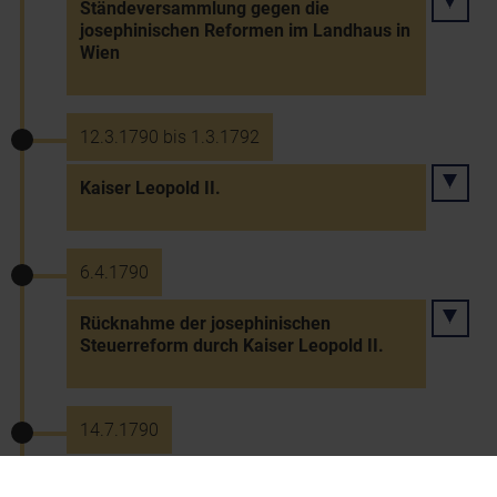
Ständeversammlung gegen die
josephinischen Reformen im Landhaus in
Wien
12.3.1790 bis 1.3.1792
Kaiser Leopold II.
6.4.1790
Rücknahme der josephinischen
Steuerreform durch Kaiser Leopold II.
14.7.1790
Tod Feldmarschall Laudons