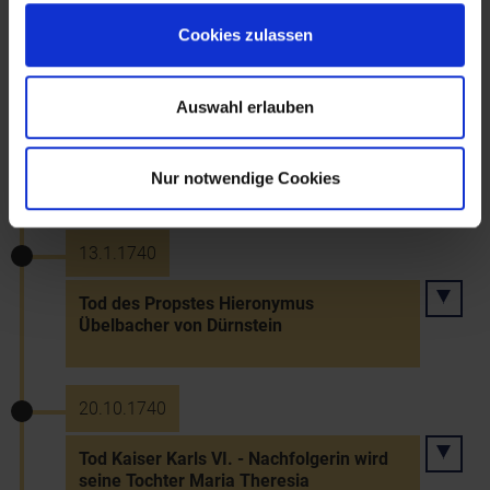
Stifts)
Cookies zulassen
1740
Auswahl erlauben
Vertragliche Regelung des Betriebs in der
Glashütte in Alt-Nagelberg
Nur notwendige Cookies
13.1.1740
Tod des Propstes Hieronymus
Übelbacher von Dürnstein
20.10.1740
Tod Kaiser Karls VI. - Nachfolgerin wird
seine Tochter Maria Theresia