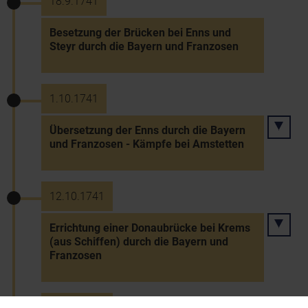
18.9.1741
Besetzung der Brücken bei Enns und
Steyr durch die Bayern und Franzosen
1.10.1741
Übersetzung der Enns durch die Bayern
und Franzosen - Kämpfe bei Amstetten
12.10.1741
Errichtung einer Donaubrücke bei Krems
(aus Schiffen) durch die Bayern und
Franzosen
12.10.1741