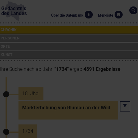
Gedächtnis
des Landes
Über die Datenbank
Merkliste
CHRONIK
PERSONEN
ORTE
KUNST
Ihre Suche nach ab Jahr:
"1734"
ergab
4891 Ergebnisse
.
18. Jhd.
Markterhebung von Blumau an der Wild
1734