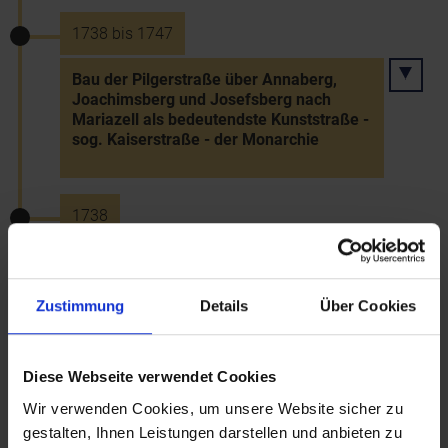
1738 bis 1747
Bau der Pilgerstraße über Annaberg,
Joachimsberg und Josefsberg nach
Mariazell als bedeutendste Kunststraße -
sog. Kaiserstraße - der Monarchie
1738
Bau des barocken Rathauses von Wiener
Neustadt
Zustimmung
Details
Über Cookies
10.8.1738
Diese Webseite verwendet Cookies
Brand in Stift Melk - teilweise Zerstörung
Wir verwenden Cookies, um unsere Website sicher zu
des Neubaus
gestalten, Ihnen Leistungen darstellen und anbieten zu