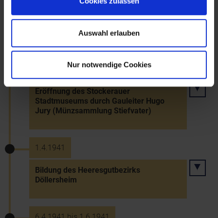
Cookies zulassen
Bau der Flugmotorenwerke Ostmark in
Wiener Neudorf, Biedermannsdorf,
Guntramsdorf, Laxenburg und Mödling
Auswahl erlauben
Nur notwendige Cookies
1941
Eröffnung des Stockerauer
Stadtmuseums durch Gauleiter Hugo
Jury (Münzsammlung Stiefvater)
1.4.1941
Bildung des Heeresgutbezirks
Döllersheim
6.4.1941 bis 1.6.1941