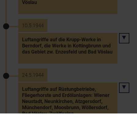
Vöslau
10.5.1944
Luftangriffe auf die Krupp-Werke in
Berndorf, die Werke in Kottingbrunn und
das Gebiet zw. Enzesfeld und Bad Vöslau
24.5.1944
Luftangriffe auf Rüstungbetriebe,
Fliegerhorste und Erdölanlagen: Wiener
Neustadt, Neunkirchen, Atzgersdorf,
Münchendorf, Moosbrunn, Wöllersdorf,
Bad Vöslau, Zwölfaxing
30.5.1944