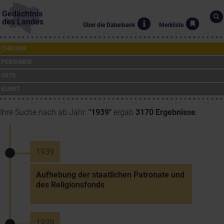
Gedächtnis
des Landes
Über die Datenbank
Merkliste
CHRONIK
PERSONEN
ORTE
KUNST
Ihre Suche nach ab Jahr:
"1939"
ergab
3170 Ergebnisse
.
1939
Aufhebung der staatlichen Patronate und
des Religionsfonds
1939