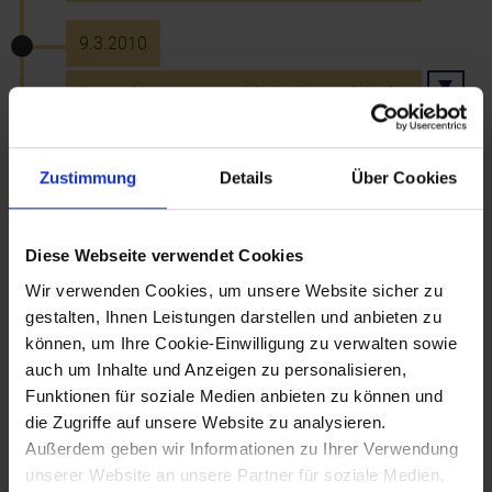
9.3.2010
Erstes Yogazentrum Niederösterreichs in
St. Pölten eröffnet
Zustimmung
Details
Über Cookies
10.3.2010
Unterstinkenbrunn wird "FairTrade-
Diese Webseite verwendet Cookies
Gemeinde"
Wir verwenden Cookies, um unsere Website sicher zu
gestalten, Ihnen Leistungen darstellen und anbieten zu
können, um Ihre Cookie-Einwilligung zu verwalten sowie
14.3.2010
auch um Inhalte und Anzeigen zu personalisieren,
Funktionen für soziale Medien anbieten zu können und
Gemeinderatswahl 2010: Gewinne für
die Zugriffe auf unsere Website zu analysieren.
ÖVP und FPÖ, Verluste für SPÖ und
Außerdem geben wir Informationen zu Ihrer Verwendung
GRÜNE
unserer Website an unsere Partner für soziale Medien,