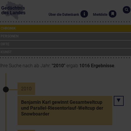
Gedächtnis
des Landes
Über die Datenbank
Merkliste
CHRONIK
PERSONEN
ORTE
KUNST
Ihre Suche nach ab Jahr:
"2010"
ergab
1016 Ergebnisse
.
2010
Benjamin Karl gewinnt Gesamtweltcup
und Parallel-Riesentorlauf-Weltcup der
Snowboarder