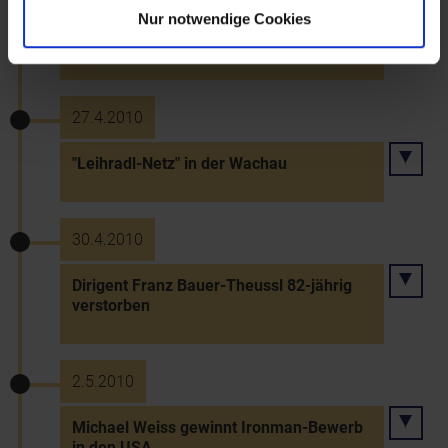
Nur notwendige Cookies
Wiederwahl von Heinz Fischer zum
Bundespräsidenten (Angelobung: 8. Juli)
27.4.2010
"Leihradl-Netz" in der Wachau
30.4.2010
Dirigent Franz Bauer-Theussl 82-jährig
verstorben
2.5.2010
Michael Weiss gewinnt Ironman-Bewerb
in den USA