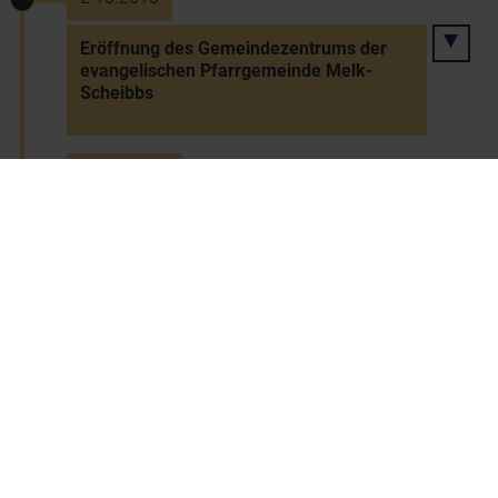
Eröffnung des Gemeindezentrums der
evangelischen Pfarrgemeinde Melk-
Scheibbs
10.10.2010
Neues Gemeindezentrum in Irnfritz-
Messern eröffnet
10.10.2010
Gemeindewappen für Unterstinkenbrunn
11.10.2010