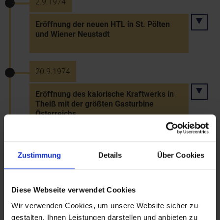
2.9.1974
Eröffnung der neuen HTL in St. Pölten
und Wiener Neustadt
20.9.1974
Eröffnung des kalorische Kraftwerks in
Theiß mit der größten Gasturbine
Österreichs
15.10.1974
Zustimmung
Details
Über Cookies
Konstituierung des NÖ Kultursenats
Diese Webseite verwendet Cookies
Wir verwenden Cookies, um unsere Website sicher zu
12.11.1974
gestalten, Ihnen Leistungen darstellen und anbieten zu