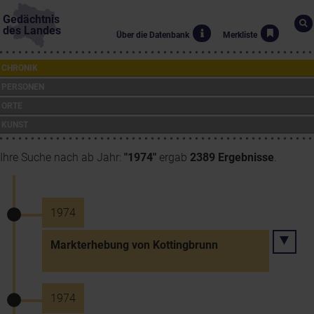
Gedächtnis
des Landes
Über die Datenbank
Merkliste
CHRONIK
PERSONEN
ORTE
KUNST
Ihre Suche nach ab Jahr:
"1974"
ergab
2389 Ergebnisse
.
1974
Markterhebung von Kottingbrunn
1974