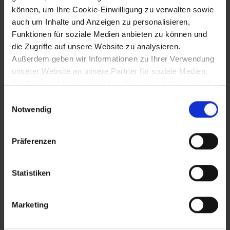
können, um Ihre Cookie-Einwilligung zu verwalten sowie
Eröffnung des neu erbauten
auch um Inhalte und Anzeigen zu personalisieren,
Bundesgymnasiums in Gänserndorf
Funktionen für soziale Medien anbieten zu können und
die Zugriffe auf unsere Website zu analysieren.
Außerdem geben wir Informationen zu Ihrer Verwendung
14.11.1974
unserer Website an unsere Partner für soziale Medien,
Werbung und Analysen weiter, die auch in Ländern sind,
Landtagsbeschluss zur Förderung der
in denen kein angemessenes Datenschutzniveau
Sportschule in Lindabrunn
Einwilligungsauswahl
gegeben ist, und in denen Sie Ihre Rechte uU nicht
Notwendig
effektiv durchsetzen können. Unsere Partner führen
diese Informationen möglicherweise mit weiteren Daten
8.12.1974
Präferenzen
zusammen, die Sie ihnen bereitgestellt haben oder die
sie im Rahmen Ihrer Nutzung der Dienste gesammelt
Konjunkturrückgang: Kurzarbeit für 757
haben.
Arbeitskräfte
Statistiken
Marketing
1975