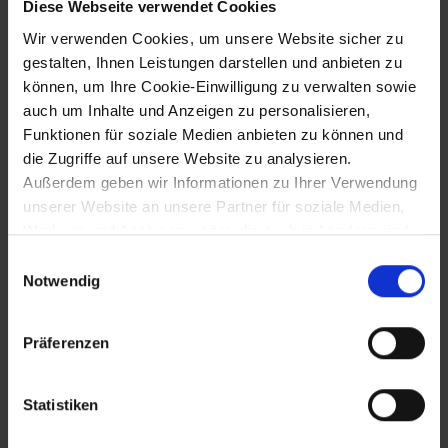
Diese Webseite verwendet Cookies
Schwere Unwetter im Raum Tulln und St.
Wir verwenden Cookies, um unsere Website sicher zu
Pölten
gestalten, Ihnen Leistungen darstellen und anbieten zu
können, um Ihre Cookie-Einwilligung zu verwalten sowie
auch um Inhalte und Anzeigen zu personalisieren,
11.6.2017
Funktionen für soziale Medien anbieten zu können und
die Zugriffe auf unsere Website zu analysieren.
Abschlusskonzert der Zwettler
Außerdem geben wir Informationen zu Ihrer Verwendung
Sängerknaben
unserer Website an unsere Partner für soziale Medien,
Werbung und Analysen weiter, die auch in Ländern sind,
in denen kein angemessenes Datenschutzniveau
Einwilligungsauswahl
14.6.2017
gegeben ist, und in denen Sie Ihre Rechte uU nicht
Notwendig
effektiv durchsetzen können. Unsere Partner führen
50 Jahre Stadterhebung Purkersdorf
diese Informationen möglicherweise mit weiteren Daten
Präferenzen
zusammen, die Sie ihnen bereitgestellt haben oder die
sie im Rahmen Ihrer Nutzung der Dienste gesammelt
15.6.2017
haben.
Statistiken
500 Jahre Reformation in Mitterbach