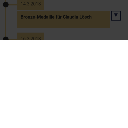
14.3.2018
Bronze-Medaille für Claudia Lösch
16.3.2018
Silber für Patrick Mayrhofer
24.3.2018
Erich Sokol-Ausstellung im
Karikaturmuseum Krems eröffnet
18.4.2018
"Gläserner Leopold" für Olympia-