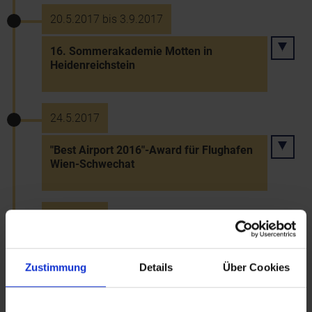
20.5.2017 bis 3.9.2017
16. Sommerakademie Motten in
Heidenreichstein
24.5.2017
"Best Airport 2016"-Award für Flughafen
Wien-Schwechat
29.5.2017
Feiern in Burgschleinitz-Kühnring
Zustimmung
Details
Über Cookies
31.5.2017