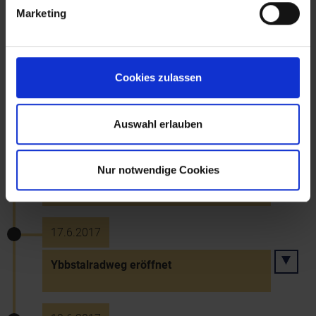
Marketing
16.6.2017 bis 20.8.2017
Cookies zulassen
"Du oder ich? Collective Soul. Ethik des
Miteinander" in Melk eröffnet
Auswahl erlauben
17.6.2017
Nur notwendige Cookies
40-Jahr-Jubiläum "Goldener Hahn"
17.6.2017
Ybbstalradweg eröffnet