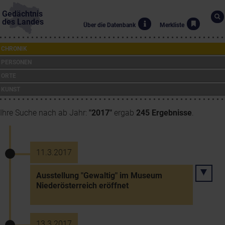
Gedächtnis
des Landes
Über die Datenbank
Merkliste
CHRONIK
PERSONEN
ORTE
KUNST
Ihre Suche nach ab Jahr:
"2017"
ergab
245 Ergebnisse
.
11.3.2017
Ausstellung "Gewaltig" im Museum
Niederösterreich eröffnet
13.3.2017