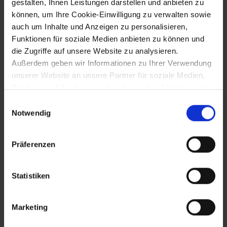
gestalten, Ihnen Leistungen darstellen und anbieten zu
können, um Ihre Cookie-Einwilligung zu verwalten sowie
100-Jahr-Jubiläum der Wallfahrtskirche
auch um Inhalte und Anzeigen zu personalisieren,
Maria Taferl
Funktionen für soziale Medien anbieten zu können und
die Zugriffe auf unsere Website zu analysieren.
Außerdem geben wir Informationen zu Ihrer Verwendung
~1760
unserer Website an unsere Partner für soziale Medien,
Werbung und Analysen weiter, die auch in Ländern sind,
Abschuss des letzten Bären im Yspertal
in denen kein angemessenes Datenschutzniveau
Einwilligungsauswahl
gegeben ist, und in denen Sie Ihre Rechte uU nicht
Notwendig
effektiv durchsetzen können. Unsere Partner führen
1760
diese Informationen möglicherweise mit weiteren Daten
Präferenzen
zusammen, die Sie ihnen bereitgestellt haben oder die
Franz Anton Maulbertsch malt das
sie im Rahmen Ihrer Nutzung der Dienste gesammelt
Deckengemälde in der Bibliothek des
Barnabitenklosters in Mistelbach.
haben.
Statistiken
Marketing
1761