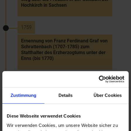
Hochkirch in Sachsen
1759
Ernennung von Franz Ferdinand Graf von
Schrattenbach (1707-1785) zum
Statthalter des Erzherzogtums unter der
Enns (bis 1770)
12.8.1759
Vernichtende Niederlage der Preußen in
Zustimmung
Details
Über Cookies
der Schlacht bei Kunersdorf/ Kunowice
(Polen)
Diese Webseite verwendet Cookies
Wir verwenden Cookies, um unsere Website sicher zu
1760