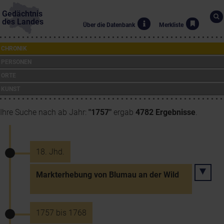
Gedächtnis
des Landes
Über die Datenbank
Merkliste
CHRONIK
PERSONEN
ORTE
KUNST
Ihre Suche nach ab Jahr:
"1757"
ergab
4782 Ergebnisse
.
18. Jhd.
Markterhebung von Blumau an der Wild
1757 bis 1768