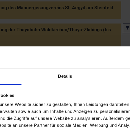
ung des Männergesangvereins St. Aegyd am Steinfeld
ung der Thayabahn Waldkirchen/Thaya-Zlabings (bis
ung der Kaiser-Franz-Joseph Kavalleriekaserne und
Militärreitschule in Wiener Neustadt
Details
 der neuen Synagoge in Stockerau
Cookies
nsere Website sicher zu gestalten, Ihnen Leistungen darstelle
ung der Lokalbahnen Gänserndorf-Gaweinstal und
verwalten sowie auch um Inhalte und Anzeigen zu personalisieren
-Groß-Gerungs
nd die Zugriffe auf unsere Website zu analysieren. Außerdem ge
site an unsere Partner für soziale Medien, Werbung und Analys