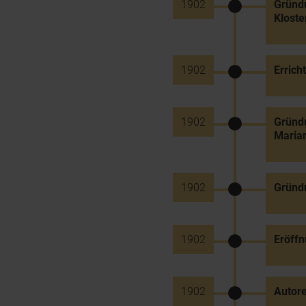
1902
Gründ
Kloste
1902
Errich
1902
Gründu
Maria
1902
Gründu
1902
Eröff
1902
Autor