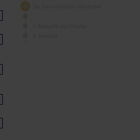
Die österreichische Monarchie
1. Republik und Diktatur
2. Republik