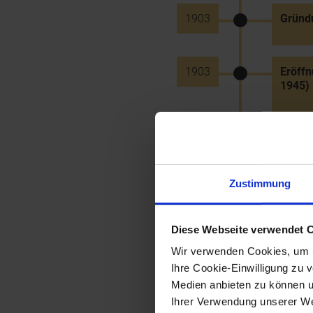
1903
Gründ
1903
Eröffn
1945)
1903
Eröffn
einer 
Zustimmung
1903
Weihe
Diese Webseite verwendet 
Wir verwenden Cookies, um u
1903
Eröffn
Ihre Cookie-Einwilligung zu 
Gmünd
Medien anbieten zu können u
Ihrer Verwendung unserer Web