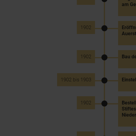
am Ge
1902
Eröff
Auerst
1902
Bau d
1902 bis 1903
Einste
1902
Bestel
Stifte
Nieder