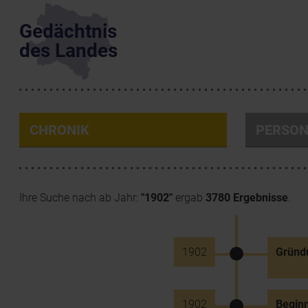
Gedächtnis
des Landes
CHRONIK
PERSO
Ihre Suche nach ab Jahr:
"1902"
ergab
3780 Ergebnisse
.
1902
Gründu
1902
Beginn