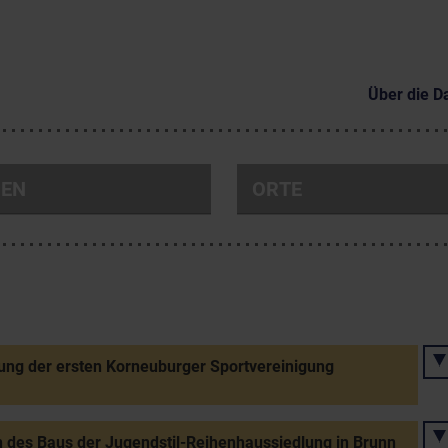
Über die D
NEN
ORTE
ng der ersten Korneuburger Sportvereinigung
 des Baus der Jugendstil-Reihenhaussiedlung in Brunn