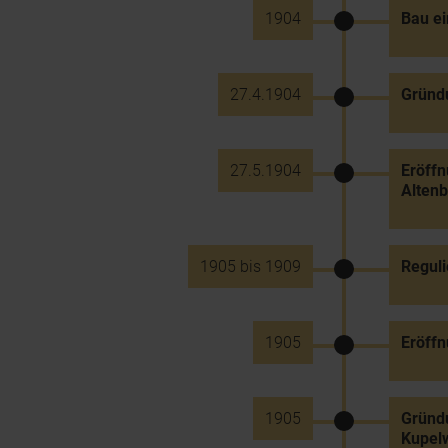
1904
Bau ei
27.4.1904
Gründ
27.5.1904
Eröff
Altenb
1905 bis 1909
Reguli
1905
Eröff
1905
Gründu
Kupel