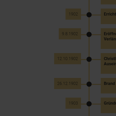
1902
Errich
9.8.1902
Eröff
Verlän
12.10.1902
Christ
Ausein
26.12.1902
Brand 
1903
Gründ