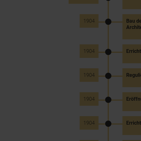
1904
Bau de
Archi
1904
Errich
1904
Reguli
1904
Eröffn
1904
Erric