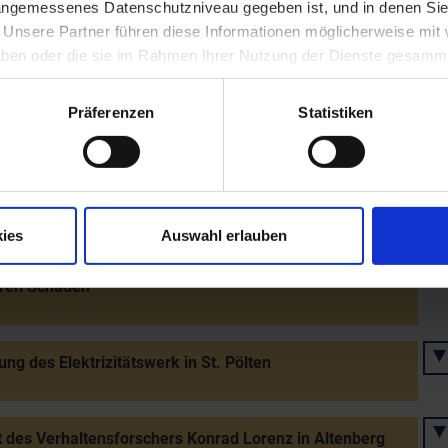
 angemessenes Datenschutzniveau gegeben ist, und in denen Sie
ng der Voith-Maschinenfabrik in St. Pölten
. Unsere Partner führen diese Informationen möglicherweise mi
 haben oder die sie im Rahmen Ihrer Nutzung der Dienste gesamm
tung eines Elektrizitätswerk in Retz
Präferenzen
Statistiken
demokratischer Parteitag in St. Pölten (ca. 2000
ehmer)
ies
Auswahl erlauben
sser der Donau und der südlichen Nebenflüsse mit
ren Schäden
ung des Elektrizitätswerk in St. Pölten
 des Verhaltensforschers Konrad Lorenz in Altenberg