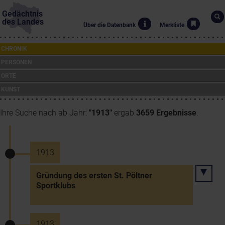
Gedächtnis
des Landes
Über die Datenbank
Merkliste
CHRONIK
PERSONEN
ORTE
KUNST
Ihre Suche nach ab Jahr:
"1913"
ergab
3659 Ergebnisse
.
1913
Gründung des ersten St. Pöltner
Sportklubs
1913