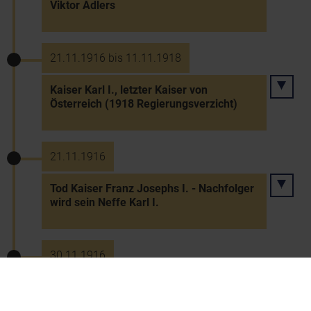
Viktor Adlers
21.11.1916 bis 11.11.1918
Kaiser Karl I., letzter Kaiser von
Österreich (1918 Regierungsverzicht)
21.11.1916
Tod Kaiser Franz Josephs I. - Nachfolger
wird sein Neffe Karl I.
30.11.1916
Begräbnis Kaiser Franz Josephs I.