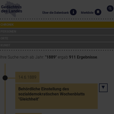
Gedächtnis
des Landes
Über die Datenbank
Merkliste
CHRONIK
PERSONEN
ORTE
KUNST
Ihre Suche nach ab Jahr:
"1889"
ergab
911 Ergebnisse
.
14.6.1889
Behördliche Einstellung des
sozialdemokratischen Wochenblatts
"Gleichheit"