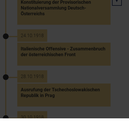
Konstituierung der Provisorischen
Nationalversammlung Deutsch-
Österreichs
24.10.1918
Italienische Offensive - Zusammenbruch
der österreichischen Front
28.10.1918
Ausrufung der Tschechoslowakischen
Republik in Prag
30.10.1918