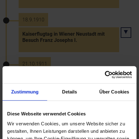
18.9.1910
Kaiserflugtag in Wiener Neustadt mit
Besuch Franz Josephs I.
21.10.1911
Hochzeit Erzherzog Karls und Zitas von
Bourbon-Parma auf Schloss Schwarzau
im Beisein Kaiser Franz Josephs I.
Zustimmung
Details
Über Cookies
18.12.1911
Diese Webseite verwendet Cookies
Wir verwenden Cookies, um unsere Website sicher zu
Eröffnung des NÖ Landesmuseums
gestalten, Ihnen Leistungen darstellen und anbieten zu
durch Erzherzog Leopold Salvator (Palais
können, um Ihre Cookie-Einwilligung zu verwalten sowie