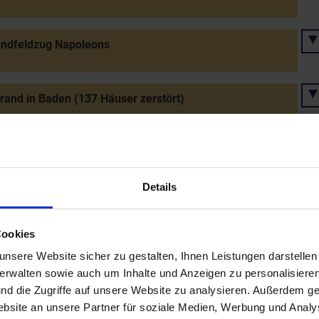
andfeldzug Napoleons
rand in Baden (137 Häuser zerstört)
rung der Erwerbssteuer in Österreich (später
mmenssteuer)
Details
ge Allianz": Bündnis Österreichs, Russlands und
Cookies
ens
nsere Website sicher zu gestalten, Ihnen Leistungen darstelle
verwalten sowie auch um Inhalte und Anzeigen zu personalisieren
llung des ersten Christbaums in Wien
nd die Zugriffe auf unsere Website zu analysieren. Außerdem ge
site an unsere Partner für soziale Medien, Werbung und Analys