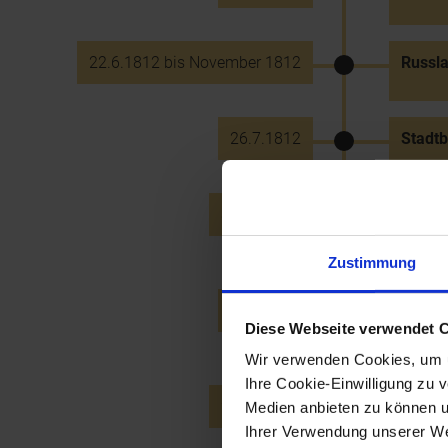
22.6.1812 bis November 1812
Russl
26.7.1812
Stadtb
31.12.1812
Einfüh
Einko
Zustimmung
26.9.1815
"Heili
Diese Webseite verwendet 
Preuß
Wir verwenden Cookies, um u
Ihre Cookie-Einwilligung zu 
24.12.1816
Aufste
Medien anbieten zu können u
Ihrer Verwendung unserer Web