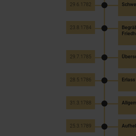
29.6.1782
Schwer
23.8.1784
Begräb
Friedh
29.7.1785
Übers
28.5.1786
Erlass
31.3.1788
Allgem
25.3.1789
Aufheb