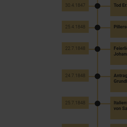
30.4.1847
Tod Er
25.4.1848
Piller
22.7.1848
Feierl
Johan
24.7.1848
Antrag
Grund
25.7.1848
Italie
von Sa