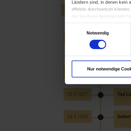
Ländern sind, in denen kein
effektiv durchsetzen können
23.12.1817
Grunds
(Franz
die Sie ihnen bereitgestellt
Einwilligungsauswahl
Notwendig
30.5.1819
Genehm
Casse 
Baptis
Nur notwendige Cook
29.3.1825
Tod d
26.3.1827
Tod Lu
24.3.1830
Geburt