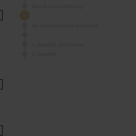
Barock und Aufklärung
Die österreichische Monarchie
1. Republik und Diktatur
2. Republik