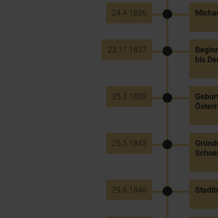
24.4.1836
Michae
23.11.1837
Beginn
bis D
25.3.1839
Geburt
Österr
25.5.1843
Gründu
Schoel
29.6.1846
Stadtb