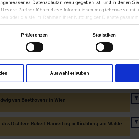
 angemessenes Datenschutzniveau gegeben ist, und in denen Sie
. Unsere Partner führen diese Informationen möglicherweise mi
teuerpatent zur Schaffung eines Stabilen Katasters
isceischer Kataster)
 haben oder die sie im Rahmen Ihrer Nutzung der Dienste gesamm
Präferenzen
Statistiken
igung der Statuten der 1. Österreichischen Postspar-
durch die Landesbehörden (Gründer: Pfarrer Johann
t Weber)
ies
Auswahl erlauben
es Hammerherrn Franz Amon in Lunz
dwig van Beethovens in Wien
 des Dichters Robert Hamerling in Kirchberg am Walde