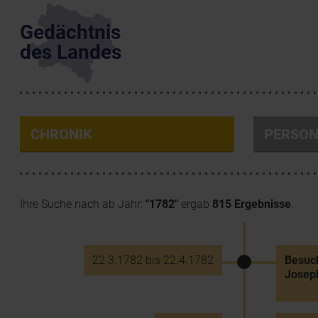
Gedächtnis
des Landes
CHRONIK
PERSO
Ihre Suche nach ab Jahr:
"1782"
ergab
815 Ergebnisse
.
22.3.1782 bis 22.4.1782
Besuch
Joseph