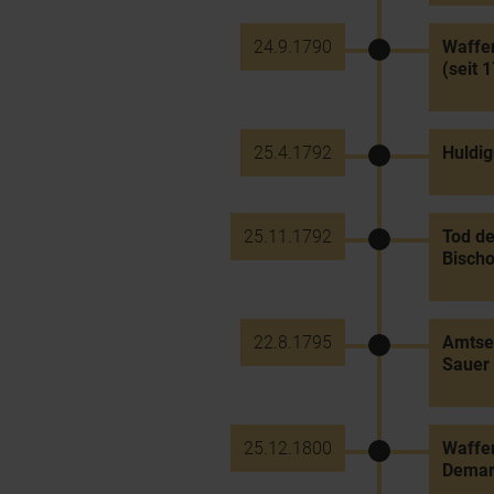
24.9.1790
Waffen
(seit 
25.4.1792
Huldig
25.11.1792
Tod de
Bischo
22.8.1795
Amtse
Sauer 
25.12.1800
Waffen
Demark