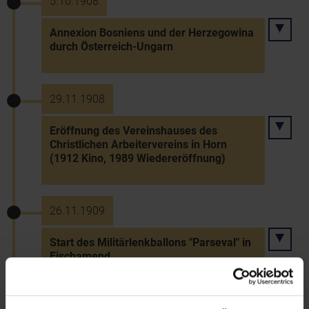
5.10.1908
Annexion Bosniens und der Herzegowina
durch Österreich-Ungarn
29.11.1908
Eröffnung des Vereinshauses des
Christlichen Arbeitervereins in Horn
(1912 Kino, 1989 Wiedereröffnung)
26.11.1909
Start des Militärlenkballons "Parseval" in
Fischamend
10.10.1910