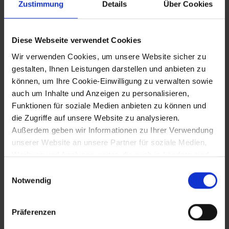
Zustimmung
Details
Über Cookies
Flug Karl Illners mit der "Etrich-Taube"
von Simmering nach Horn und zurück
Diese Webseite verwendet Cookies
Wir verwenden Cookies, um unsere Website sicher zu
gestalten, Ihnen Leistungen darstellen und anbieten zu
13.12.1910
können, um Ihre Cookie-Einwilligung zu verwalten sowie
auch um Inhalte und Anzeigen zu personalisieren,
Fertigstellung des Wasserturms von
Funktionen für soziale Medien anbieten zu können und
Wiener Neustadt
die Zugriffe auf unsere Website zu analysieren.
Außerdem geben wir Informationen zu Ihrer Verwendung
unserer Website an unsere Partner für soziale Medien,
7.10.1911
Werbung und Analysen weiter, die auch in Ländern sind,
in denen kein angemessenes Datenschutzniveau
Eröffnung der elektrifizierten Mariazeller
Einwilligungsauswahl
Bahn
gegeben ist, und in denen Sie Ihre Rechte uU nicht
Notwendig
effektiv durchsetzen können. Unsere Partner führen
diese Informationen möglicherweise mit weiteren Daten
Präferenzen
zusammen, die Sie ihnen bereitgestellt haben oder die
21.10.1911
sie im Rahmen Ihrer Nutzung der Dienste gesammelt