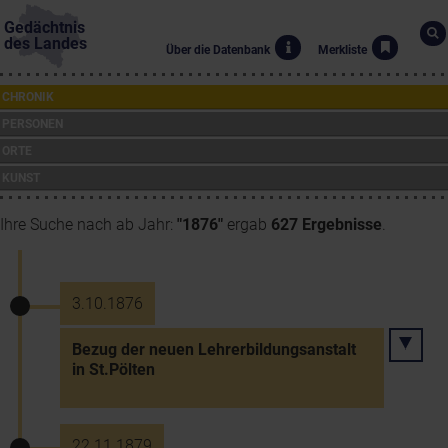
Gedächtnis
des Landes
Über die Datenbank
Merkliste
CHRONIK
PERSONEN
ORTE
KUNST
Ihre Suche nach ab Jahr:
"1876"
ergab
627 Ergebnisse
.
3.10.1876
Bezug der neuen Lehrerbildungsanstalt
in St.Pölten
22.11.1879