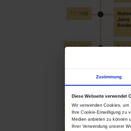
7.7.1968
Wahlre
Jahre 
Bunde
21.8.1968
Ende d
Truppe
Bunde
Zustimmung
2.9.1968
Schulr
dem S
Diese Webseite verwendet 
Wir verwenden Cookies, um u
19.9.1968
Eröff
Ihre Cookie-Einwilligung zu 
Medien anbieten zu können u
Ihrer Verwendung unserer Web