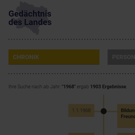
Gedächtnis
des Landes
CHRONIK
PERSO
Ihre Suche nach ab Jahr:
"1968"
ergab
1903 Ergebnisse
.
1.1.1968
Bildu
Freund