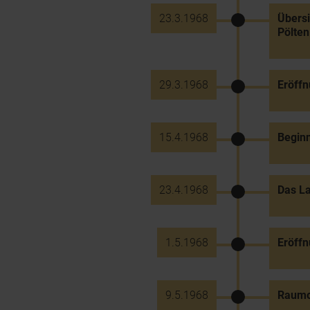
23.3.1968
Übersi
Pölten
29.3.1968
Eröffn
15.4.1968
Beginn
23.4.1968
Das La
1.5.1968
Eröff
9.5.1968
Raumor