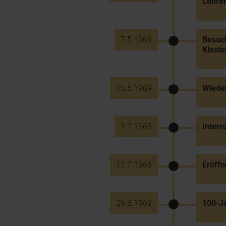
Lehrer
7.5.1969
Besuch
Kloste
15.5.1969
Wieder
1.7.1969
Intern
12.7.1969
Eröffn
29.8.1969
100-J