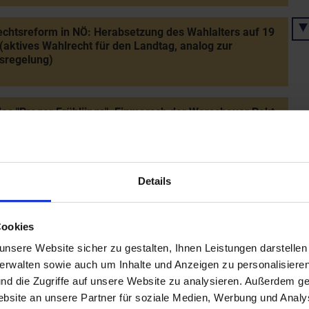
chtsreform in NÖ: Herabsetzung des Wahlalters auf 19
(aktives Wahlrecht für den Landtag, analog zur
sregelung)
es "Prager Frühliings": Einmarsch der Warschauer Pakt-
n in die Tschechoslowakei - Verlegung von
sheerverbänden an die Grenze
Details
eform: Schließung von 11 einklassigen Volksschulen ab
chuljahr 1968/69
Cookies
nsere Website sicher zu gestalten, Ihnen Leistungen darstelle
nung der Pädagogischen Akademie des Bundes in Baden
verwalten sowie auch um Inhalte und Anzeigen zu personalisieren
nd die Zugriffe auf unsere Website zu analysieren. Außerdem ge
site an unsere Partner für soziale Medien, Werbung und Analys