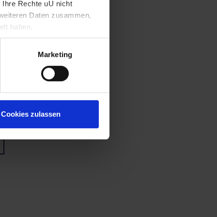
 Ihre Rechte uU nicht
t weiteren Daten zusammen,
elt haben.
Marketing
Cookies zulassen