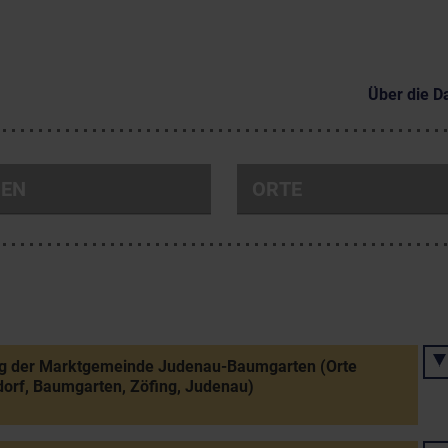
Über die D
NEN
ORTE
ng der Marktgemeinde Judenau-Baumgarten (Orte
orf, Baumgarten, Zöfing, Judenau)