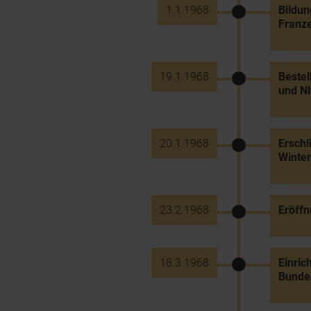
1.1.1968
Bildun
Franz
19.1.1968
Bestel
und N
20.1.1968
Erschl
Winter
23.2.1968
Eröffn
18.3.1968
Einric
Bunde