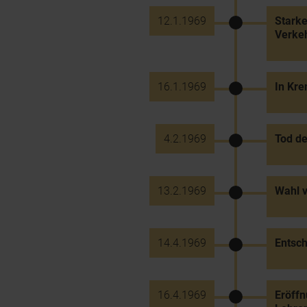
12.1.1969
Stark
Verke
16.1.1969
In Kre
4.2.1969
Tod de
13.2.1969
Wahl v
14.4.1969
Entsch
16.4.1969
Eröffn