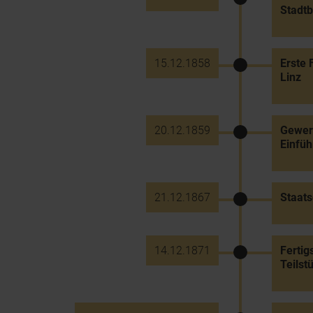
Stadtb
15.12.1858
Erste 
Linz
20.12.1859
Gewer
Einfüh
21.12.1867
Staat
14.12.1871
Fertig
Teils