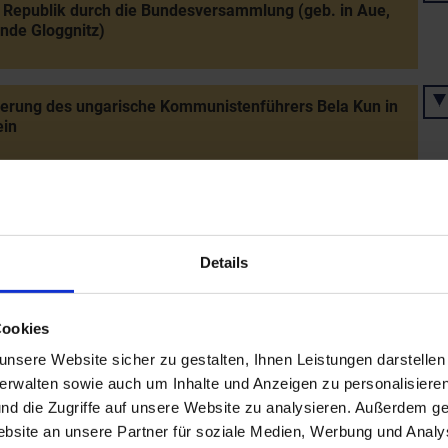
 Republik durch die Bundesversammlung (geb. in Aue,
nde Gloggnitz)
ierung des ungarische Kommunistenführers Bela Kun in
ein
luss einer gemeinsamen Landesverfassung - Bildung
andes Wien durch den Wiener Gemeinderat und den NÖ
ag
Details
erhebung von Poysdorf
Cookies
nsere Website sicher zu gestalten, Ihnen Leistungen darstelle
verwalten sowie auch um Inhalte und Anzeigen zu personalisieren
rwahl von Michael Hainisch zum Bundespräsidenten
nd die Zugriffe auf unsere Website zu analysieren. Außerdem ge
in Aue, Gemeinde Gloggnitz)
site an unsere Partner für soziale Medien, Werbung und Analys