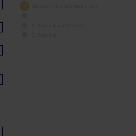
Die österreichische Monarchie
1. Republik und Diktatur
2. Republik