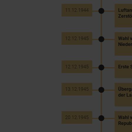
11.12.1944
Luftan
Zerstö
12.12.1945
Wahl 
Nieder
12.12.1945
Erste 
13.12.1945
Überg
der La
20.12.1945
Wahl v
Republ