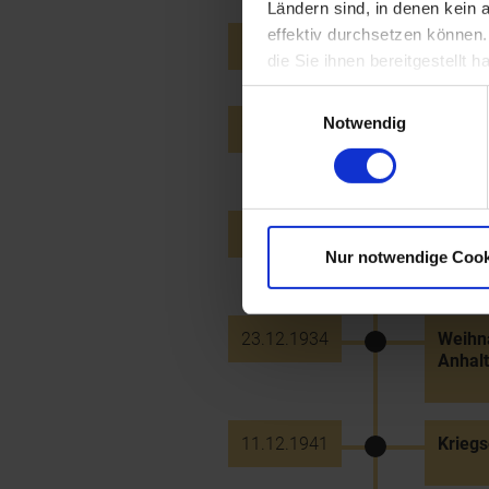
Ländern sind, in denen kein
effektiv durchsetzen können
27.12.1924
Inbetr
die Sie ihnen bereitgestellt
Einwilligungsauswahl
Notwendig
21.12.1930
Führer
Amste
15.12.1933
Bischo
aus al
Nur notwendige Cook
23.12.1934
Weihna
Anhalt
11.12.1941
Kriegs