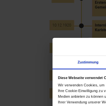
Ersten
Gemei
10.12.1920
Intern
Karlst
28.12.1920
Besch
des L
Landt
Zustimmung
12.12.1923
Stadt
Diese Webseite verwendet 
Wir verwenden Cookies, um u
Ihre Cookie-Einwilligung zu 
24.12.1924
Wiede
Medien anbieten zu können u
(geb. 
Ihrer Verwendung unserer Web