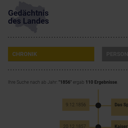
Gedächtnis
des Landes
CHRONIK
PERSO
Ihre Suche nach ab Jahr:
"1856"
ergab
110 Ergebnisse
.
9.12.1856
Das Sp
20.12.1857
Kaiser