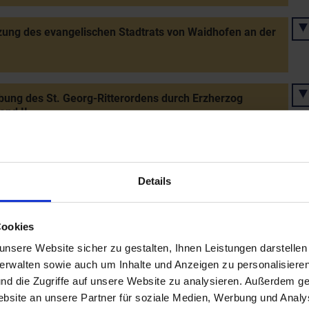
ung des evangelischen Stadtrats von Waidhofen an der
ung des St. Georg-Ritterordens durch Erzherzog
and II.
ng des österreichischen Erzherzogshuts durch Erzherzog
lian III. für das Stift Klosterneuburg
Details
Cookies
prozess im Schloss Hainburg
nsere Website sicher zu gestalten, Ihnen Leistungen darstelle
verwalten sowie auch um Inhalte und Anzeigen zu personalisieren
nd die Zugriffe auf unsere Website zu analysieren. Außerdem ge
tung Kardinal Melchior Klesls
site an unsere Partner für soziale Medien, Werbung und Analys