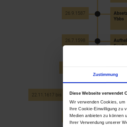
26.9.1587
Absetz
Ybbs
26.7.1598
Aufheb
Ferdin
15.11.1616
Stiftu
Maximi
Zustimmung
Diese Webseite verwendet 
22.11.1617 bis 29.12.1617
Hexen
Wir verwenden Cookies, um u
Ihre Cookie-Einwilligung zu 
Medien anbieten zu können u
20.7.1618
Verhaf
Ihrer Verwendung unserer Web