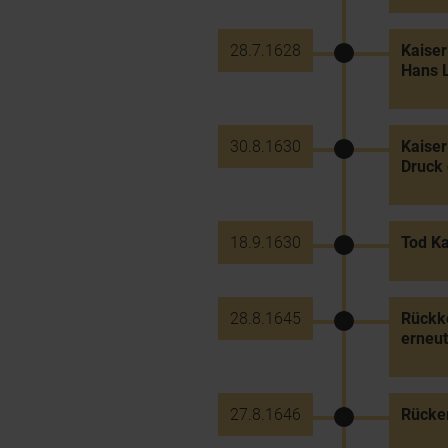
28.7.1628
Kaiser
Hans L
30.8.1630
Kaiser
Druck 
18.9.1630
Tod Ka
28.8.1645
Rückke
erneut
27.8.1646
Rücker