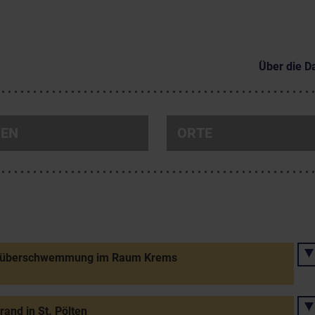
Über die D
NEN
ORTE
überschwemmung im Raum Krems
rand in St. Pölten