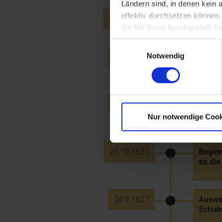
Ländern sind, in denen kein
effektiv durchsetzen können
27.11.1618
Erober
die Sie ihnen bereitgestellt
Einwilligungsauswahl
Notwendig
16.8.1619
Konföd
Böhmen
30.7.1620
Erbhul
- in d
Nur notwendige Cook
21.10.1621
Beginn
an die
24.9.1627
Auswei
Schulm