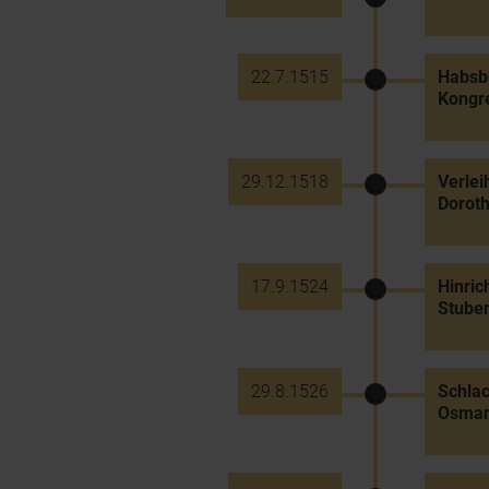
22.7.1515
Habsbu
Kongr
29.12.1518
Verlei
Doroth
17.9.1524
Hinric
Stuben
29.8.1526
Schlac
Osmane