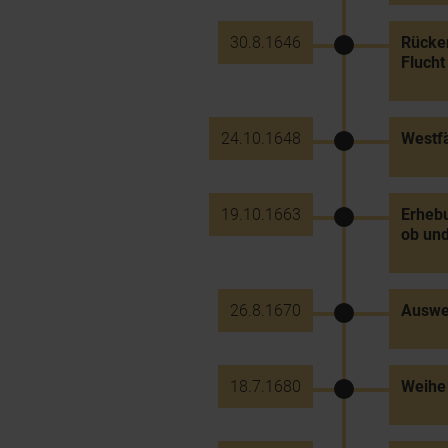
30.8.1646
Rücker
Flucht
24.10.1648
Westfä
19.10.1663
Erhebu
ob und
26.8.1670
Auswei
18.7.1680
Weihe 