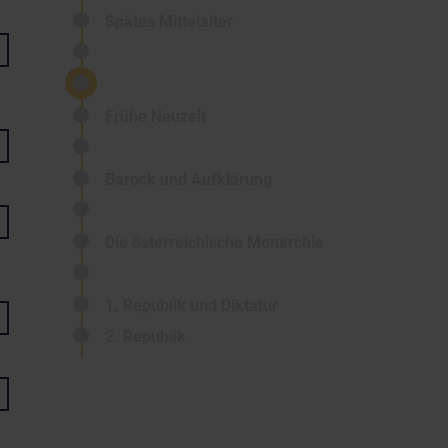
Spätes Mittelalter
Frühe Neuzeit
Barock und Aufklärung
Die österreichische Monarchie
1. Republik und Diktatur
2. Republik