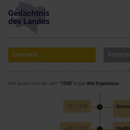
Gedächtnis
des Landes
CHRONIK
PERSO
Ihre Suche nach ab Jahr:
"1508"
ergab
866 Ergebnisse
.
15.7.1508
Donau
~23.7.1512
Stadtb