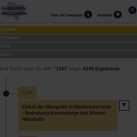
Gedächtnis
des Landes
Über die Datenbank
Merkliste
CHRONIK
PERSONEN
ORTE
KUNST
Ihre Suche nach ab Jahr:
"1241"
ergab
6240 Ergebnisse
.
1241
Einfall der Mongolen in Niederösterreich
- Bedrohung Korneuburgs und Wiener
Neustadts