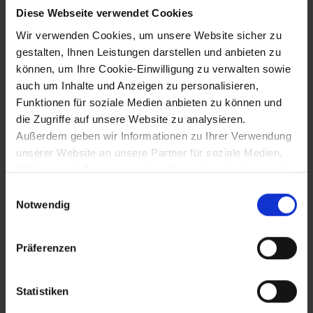
Diese Webseite verwendet Cookies
~1245
Wir verwenden Cookies, um unsere Website sicher zu
gestalten, Ihnen Leistungen darstellen und anbieten zu
Nennung von Wien, Krems und
Starhemberg ("Starkenberch urbs") in der
können, um Ihre Cookie-Einwilligung zu verwalten sowie
Ebstorfer Weltkarte
auch um Inhalte und Anzeigen zu personalisieren,
Funktionen für soziale Medien anbieten zu können und
die Zugriffe auf unsere Website zu analysieren.
6.1.1246
Außerdem geben wir Informationen zu Ihrer Verwendung
unserer Website an unsere Partner für soziale Medien,
Sieg Herzog Friedrichs II. bei Staatz über
Werbung und Analysen weiter, die auch in Ländern sind,
die Böhmen
in denen kein angemessenes Datenschutzniveau
Einwilligungsauswahl
gegeben ist, und in denen Sie Ihre Rechte uU nicht
Notwendig
effektiv durchsetzen können. Unsere Partner führen
Juni 1246
diese Informationen möglicherweise mit weiteren Daten
Präferenzen
zusammen, die Sie ihnen bereitgestellt haben oder die
Krieg gegen Ungarn wegen der
sie im Rahmen Ihrer Nutzung der Dienste gesammelt
westungarischen Komitate
haben.
Statistiken