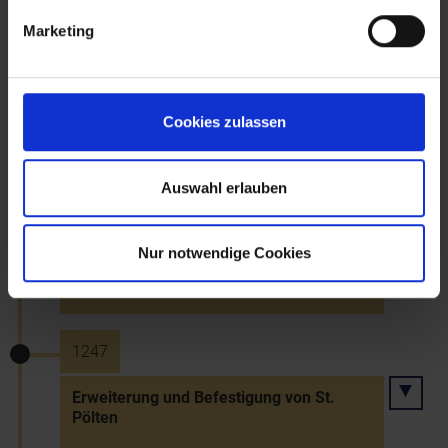
15.6.1246
Marketing
Tod des letzten Babenbergerherzogs
Friedrich II. in der Schlacht an der Leitha
(bei Ebenfurth?)
Cookies zulassen
Auswahl erlauben
23.6.1246
Tod Herzogin Theodoras, Witwe Leopolds
Nur notwendige Cookies
VI. und Mutter Friedrichs II. (beigesetzt in
Stift Heiligenkreuz)
1247
Erweiterung und Befestigung von St.
Pölten