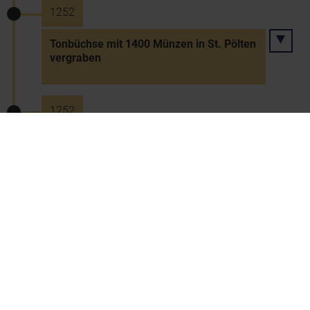
1252
Tonbüchse mit 1400 Münzen in St. Pölten
vergraben
1252
Krieg Ottokars II. gegen König Bela IV.
von Ungarn
11.2.1252
Hochzeit Ottokar II. und der
Babenbergerin Margarete in Hainburg
29.4.1253