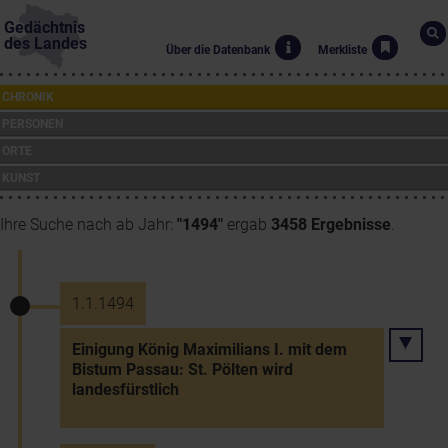
Gedächtnis
des Landes
Über die Datenbank
Merkliste
CHRONIK
PERSONEN
ORTE
KUNST
Ihre Suche nach ab Jahr:
"1494"
ergab
3458 Ergebnisse
.
1.1.1494
Einigung König Maximilians I. mit dem
Bistum Passau: St. Pölten wird
landesfürstlich