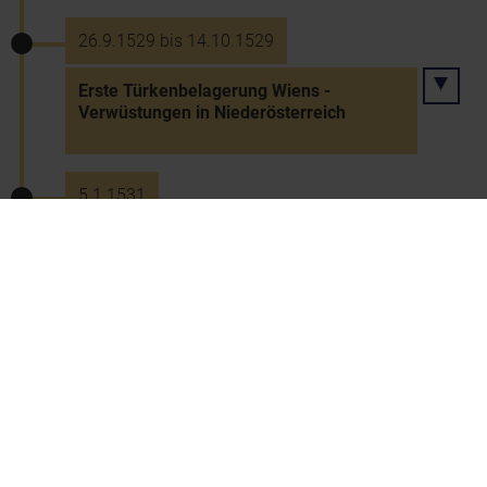
26.9.1529 bis 14.10.1529
Erste Türkenbelagerung Wiens -
Verwüstungen in Niederösterreich
5.1.1531
Wahl Ferdinands I. zum römischen König
10.9.1532
Sieg über die Osmanen bei Waidhofen an
der Ybbs
18.9.1532