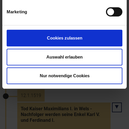
6.2.1517
Marketing
Erzbischof Leonhard Keutschach verleiht
Traismauer ein Wappen und einen
Jahrmarkt
Cookies zulassen
29.12.1518
Auswahl erlauben
Verleihung eines Wappens und eines
zweiten Jahrmarkts zu Dorothea (6.2.)
an Langenlois
Nur notwendige Cookies
12.1.1519
Tod Kaiser Maximilians I. in Wels -
Nachfolger werden seine Enkel Karl V.
und Ferdinand I.