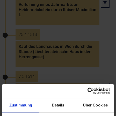
Verleihung eines Jahrmarkts an
Heidenreichstein durch Kaiser Maximilian
I.
25.4.1513
Kauf des Landhauses in Wien durch die
Stände (Liechtensteinsche Haus in der
Herrengasse)
7.5.1514
Privileg Kaiser Maximilians I. für Krems
mit der Verpflichtung, öffentliche
Brunnen zu errichten
Zustimmung
Details
Über Cookies